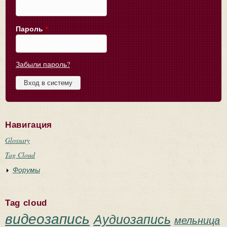
Пароль
*
Забыли пароль?
Навигация
Glossary
Tag Cloud
Форумы
Tag cloud
видеозапись
Аудиозапись
мельница