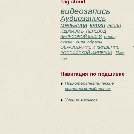
Tag cloud
видеозапись
Аудиозапись
мельница
книги
гусли
ЮДЖИЗМЪ
ПЕРЕВОД
ВЕЛЕСОВОЙ КНИГИ
песня
сказки
сила
образы
ОБРАЗОВАНИЕ И КРУШЕНИЕ
РОССИЙСКОЙ ИМПЕРИИ
More
tags
Навигация по подшивке
Психотерапевтические
секреты колыбельных
Учение мазыков