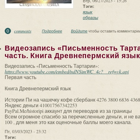
Втр, 06/27/2023 - 15:26
Тэги:
язык
образы
comments
0
Подробнее
о ✅ ДРЕВНЕРУССКИЙ ЯЗЫК. ЗАБЫТЫЕ ГЛ
Войдите
чтобы оставить комментари
Видеозапись «Письменность Тарт
часть. Книга Древнепермский язык
Видеозапись «Письменность Тартарии»:
https://www.youtube.com/embed/ndNSimWC_4c?__ref=vk.api
Первая часть
Книга Древнепермский язык
Истории Пи на чашечку кофе сбербанк 4276 3800 6836 436
Яндекс деньги 410017567342253
PayPal.Me/historipi аккаунт для переводов из за границы
Всем огромное спасибо за перечисленные деньги, и не в
100 , для меня это как оценочные баллы моего канала.
Пт, 03/03/2023 - 23:32
Тэги: