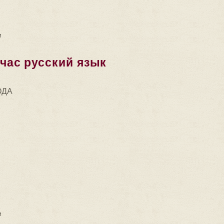
 Первая часть. Книга Древнепермский язык.
и
ас русский язык
ОДА
ский язык засоряется различными...
и