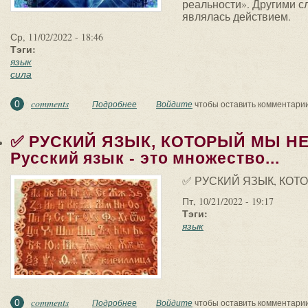
реальности». Другими с
являлась действием.
Ср, 11/02/2022 - 18:46
Тэги:
язык
сила
comments
0
Подробнее
о ✅ СИЛА МЫСЛИ. Было время, когда язык н
Войдите
чтобы оставить комментари
✅ РУСКИЙ ЯЗЫК, КОТОРЫЙ МЫ НЕ
Русский язык - это множество...
✅ РУСКИЙ ЯЗЫК, КОТ
Пт, 10/21/2022 - 19:17
Тэги:
язык
comments
0
Подробнее
о ✅ РУСКИЙ ЯЗЫК, КОТОРЫЙ МЫ НЕ ЗНАЕМ 
Войдите
чтобы оставить комментари