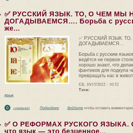
✅ РУССКИЙ ЯЗЫК. ТО, О ЧЕМ МЫ 
ДОГАДЫВАЕМСЯ…. Борьба с русск
же...
✅ РУССКИЙ ЯЗЫК. ТО,
ДОГАДЫВАЕМСЯ…
Борьба с русским языком
ведётся не первое сто
хорошо знают, что дела
фантиков для подкупа 
превращать нас в жив
Сб, 10/15/2022 - 10:52
Тэги:
язык
comments
0
Подробнее
о ✅ РУССКИЙ ЯЗЫК. ТО, О ЧЕМ МЫ НЕ ДОГ
Войдите
чтобы оставить комментари
✅ О РЕФОРМАХ РУСКОГО ЯЗЫКА. С
что язык — это безценное...