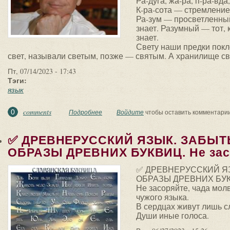
Ра-дуга, жа-ра, п-ра-вда,
К-ра-сота — стремление 
Ра-зум — просветленный
знает. Разумный — тот, 
знает.
Свету наши предки покло
свет, называли светым, позже — святым. А хранилище с
Пт, 07/14/2023 - 17:43
Тэги:
язык
comments
0
Подробнее
о "МЫ ПЕРЕСТАЛИ СЛЫШАТЬ СВОЙ РОДНОЙ 
Войдите
чтобы оставить комментари
✅ ДРЕВНЕРУССКИЙ ЯЗЫК. ЗАБЫ
ОБРАЗЫ ДРЕВНИХ БУКВИЦ. Не засо
✅ ДРЕВНЕРУССКИЙ Я
ОБРАЗЫ ДРЕВНИХ БУ
Не засоряйте, чада мол
чужого языка.
В сердцах живут лишь с
Души иные голоса.