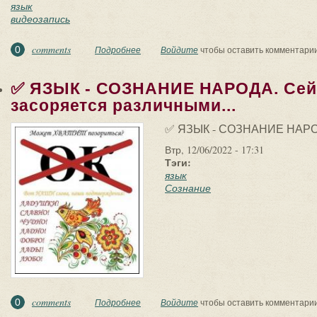
язык
видеозапись
comments
0
Подробнее
о Видеозапись «Письменность Тартарии»:
Войдите
чтобы оставить комментари
✅ ЯЗЫК - СОЗНАНИЕ НАРОДА. Сейч
засоряется различными...
✅ ЯЗЫК - СОЗНАНИЕ НАР
Втр, 12/06/2022 - 17:31
Тэги:
язык
Сознание
comments
0
Подробнее
о ✅ ЯЗЫК - СОЗНАНИЕ НАРОДА. Сейчас рус
Войдите
чтобы оставить комментари