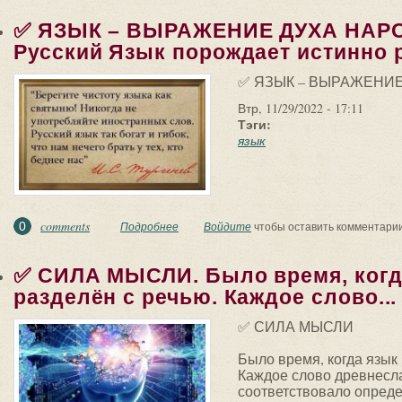
✅ ЯЗЫК – ВЫРАЖЕНИЕ ДУХА НАРО
Русский Язык порождает истинно р
✅ ЯЗЫК – ВЫРАЖЕНИЕ
Втр, 11/29/2022 - 17:11
Тэги:
язык
comments
0
Подробнее
о ✅ ЯЗЫК – ВЫРАЖЕНИЕ ДУХА НАРОДА. Вел
Войдите
чтобы оставить комментари
✅ СИЛА МЫСЛИ. Было время, когд
разделён с речью. Каждое слово...
✅ СИЛА МЫСЛИ
Было время, когда язык 
Каждое слово древнесл
соответствовало опред