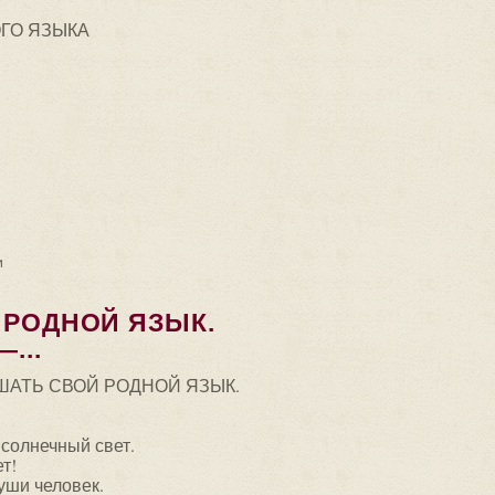
ГО ЯЗЫКА
 заметить, что язык — это безценное...
и
 РОДНОЙ ЯЗЫК.
...
ШАТЬ СВОЙ РОДНОЙ ЯЗЫК.
солнечный свет.
т!
уши человек.