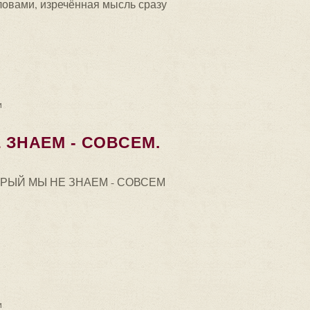
ловами, изречённая мысль сразу
е был разделён с речью. Каждое слово...
и
 ЗНАЕМ - СОВСЕМ.
ОРЫЙ МЫ НЕ ЗНАЕМ - СОВСЕМ
- СОВСЕМ. Русский язык - это множество...
и