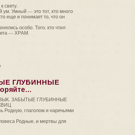
к свету.
 ум. Умный — это тот, кто много
кто еще и понимает то, что он
нялись особо. Того, кто чтил
вета — ХРАМ.
ЯЗЫК. Спасибо — спаси-бог. Слово «Ра» —...
и
ТЫЕ ГЛУБИННЫЕ
ряйте...
ЗЫК. ЗАБЫТЫЕ ГЛУБИННЫЕ
КВИЦ
вь Родную, глаголом и наречьями
ловеса Родные, и мертвы для