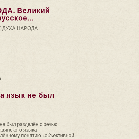
ДА. Великий
усское...
 ДУХА НАРОДА
икий Русский Язык порождает истинно русское...
и
а язык не был
не был разделён с речью.
авянского языка
елённому понятию «объективной