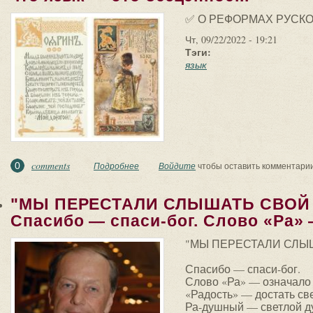
✅ О РЕФОРМАХ РУСКО
Чт, 09/22/2022 - 19:21
Тэги:
язык
comments
0
Подробнее
о ✅ О РЕФОРМАХ РУСКОГО ЯЗЫКА. Следует
Войдите
чтобы оставить комментари
"МЫ ПЕРЕСТАЛИ СЛЫШАТЬ СВОЙ
Спасибо — спаси-бог. Слово «Ра» —
"МЫ ПЕРЕСТАЛИ СЛЫ
Спасибо — спаси-бог.
Слово «Ра» — означало 
«Радость» — достать све
Ра-душный — светлой д