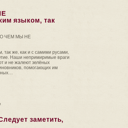
НЕ
им языком, так
 О ЧЕМ МЫ НЕ
, так же, как и с самими русами,
летие. Наши непримиримые враги
ют и не жалеют зелёных
чиновников, помогающих им
отных…
АДЫВАЕМСЯ…. Борьба с русским языком, так же...
и
ледует заметить,