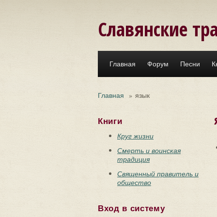
Перейти к основному содержанию
Славянские тр
Главная
Форум
Песни
К
Главная
»
язык
Книги
Круг жизни
Смерть и воинская
традиция
Священный правитель и
общество
Вход в систему