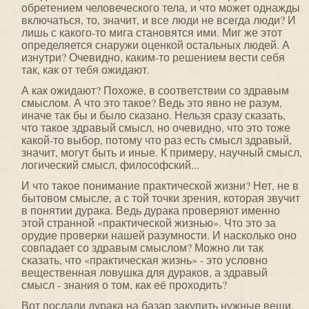
обретением человеческого тела, и что может однажды
включаться, то, значит, и все люди не всегда люди? И
лишь с какого-то мига становятся ими. Миг же этот
определяется снаружи оценкой остальных людей. А
изнутри? Очевидно, каким-то решением вести себя
так, как от тебя ожидают.
А как ожидают? Похоже, в соответствии со здравым
смыслом. А что это такое? Ведь это явно не разум,
иначе так бы и было сказано. Нельзя сразу сказать,
что такое здравый смысл, но очевидно, что это тоже
какой-то выбор, потому что раз есть смысл здравый,
значит, могут быть и иные. К примеру, научный смысл,
логический смысл, философский...
И что такое понимание практической жизни? Нет, не в
бытовом смысле, а с той точки зрения, которая звучит
в понятии дурака. Ведь дурака проверяют именно
этой странной «практической жизнью». Что это за
орудие про­верки нашей разумности. И насколько оно
совпадает со здравым смыслом? Можно ли так
сказать, что «практи­ческая жизнь» - это условно
вещественная ловушка для дураков, а здравый
смысл - знания о том, как её проходить?
Вот послали дурака на базар закупить нужные вещи.