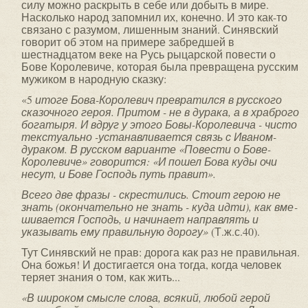
силу можно раскрыть в себе или добыть в мире.
Насколько народ запомнил их, конечно. И это как-то
связано с разумом, лишенным знаний. Синявский
говорит об этом на примере забредшей в
шестнадцатом веке на Русь рыцарской повести о
Бове Королевиче, которая была превращена русским
мужиком в народную сказку:
«5
итоге Бова-Королевич превратился в русского
сказочного героя. Притом - не в дурака, а в храброго
богатыря. И вдруг у этого Бовы-Королевича - чисто
текстуально -устанавливается связь с Иваном-
дураком.
В русском варианте «Повести о Бове-
Королевиче» говорится: «И пошел Бова куды очи
несут, и Бове Господь путь правит».
Всего две фразы - скрестились. Стоит герою не
знать (окончательно не знать - куда идти), как вме­
шивается Господь, и начинает направлять и
указывать ему правильную дорогу»
(Т.ж.с.40).
Тут Синявский не прав: дорога как раз не правильная.
Она божья! И достигается она тогда, когда человек
теряет знания о том, как жить...
«В широком смысле слова, всякий, любой герой