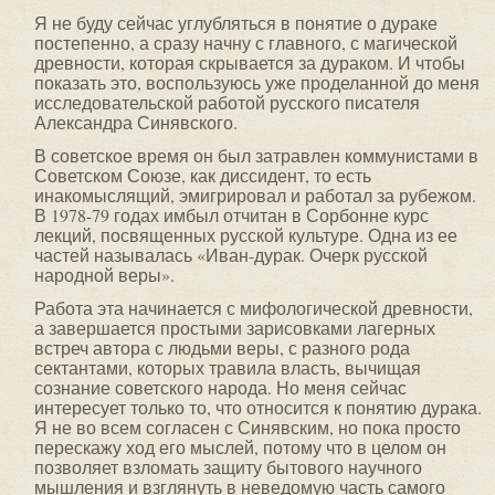
Я не буду сейчас углубляться в понятие о дураке
постепенно, а сразу начну с главного, с магической
древности, которая скрывается за дураком. И чтобы
показать это, воспользуюсь уже проделанной до меня
исследовательской работой русского писателя
Александра Синявского.
В советское время он был затравлен коммунистами в
Советском Союзе, как диссидент, то есть
инакомыслящий, эмигрировал и работал за рубежом.
В 1978-79 годах имбыл отчитан в Сорбонне курс
лекций, посвященных русской культуре. Одна из ее
частей называлась «Иван-дурак. Очерк русской
народной веры».
Работа эта начинается с мифологической древности,
а завершается простыми зарисовками лагерных
встреч автора с людьми веры, с разного рода
сектантами, которых травила власть, вычищая
сознание советского народа. Но меня сейчас
интересует только то, что относится к понятию дурака.
Я не во всем согласен с Синявским, но пока просто
перескажу ход его мыслей, потому что в целом он
позволяет взломать защиту бытового научного
мышления и взглянуть в неведомую часть самого