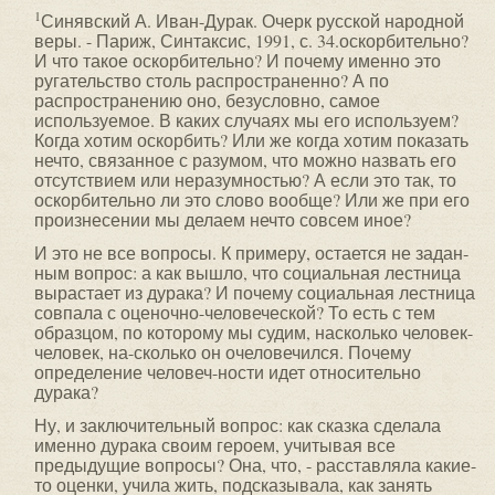
1
Синявский А. Иван-Дурак. Очерк русской народной
веры. - Париж, Синтаксис, 1991, с. 34.оскорбительно?
И что такое оскорбительно? И почему именно это
ругательство столь распространенно? А по
распространению оно, безусловно, самое
используемое. В каких случаях мы его используем?
Когда хотим оскор­бить? Или же когда хотим показать
нечто, связанное с разумом, что можно назвать его
отсутствием или нера­зумностью? А если это так, то
оскорбительно ли это слово вообще? Или же при его
произнесении мы делаем нечто совсем иное?
И это не все вопросы. К примеру, остается не задан­
ным вопрос: а как вышло, что социальная лестница
вы­растает из дурака? И почему социальная лестница
совпала с оценочно-человеческой? То есть с тем
образцом, по которому мы судим, насколько человек-
человек, на-сколько он очеловечился. Почему
определение человеч-ности идет относительно
дурака?
Ну, и заключительный вопрос: как сказка сделала
именно дурака своим героем, учитывая все
предыдущие вопросы? Она, что, - расставляла какие-
то оценки, учила жить, подсказывала, как занять