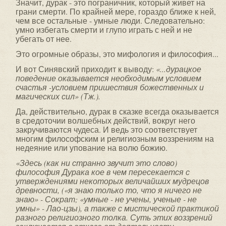
Значит, дурак - это пограничник, который живет на
грани смерти. По крайней мере, гораздо ближе к ней,
чем все остальные - умные люди. Следовательно:
умно избегать смерти и глупо играть с ней и не
убегать от нее.
Это огромные образы, это мифология и философия...
И вот Синявский приходит к выводу:
«...дурацкое
поведение оказывается необходимым условием
счастья -условием пришествия божественных и
магических сил» (Тж.).
Да, действительно, дурак в сказке всегда оказывается
в средоточии волшебных действий, вокруг него
закручиваются чудеса. И ведь это соответствует
многим философским и религиозным воззрениям на
недеяние или упование на волю божию.
«Здесь (как ни странно звучит это слово)
философия
Дурака кое в чем пересекается с
утверждениями некоторых величайших мудрецов
древности, («я знаю только то, что я ничего не
знаю» - Сократ; «умные - не учены, ученые - не
умны» - Лао-цзы), а также с мистической практикой
разного религиозного толка. Суть этих воззрений