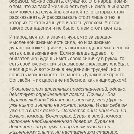
образом, можно сказать, случайно. Это народ, помня
о том, что за такой жизнью есть путь и сила, выбирает
из множества случайных жизней те, о которых стоит
рассказывать. А рассказывать стоит лишь о тех, в
которых такая жизнь увенчалась успехом. А если
такого совпадения и не было, о нем стоит мечтать.
И народ мечтал, а значит, чуял, что за здраво-
мысленной жизнью есть сила, но и за жизнью
дурацкой тоже. Причем, за жизнью здравомысленной
есть сила выживания. Если живешь здраво, то
обязательно будешь иметь свою синичку в руках, то
есть свой кусочек силы размером с краюшку хлебца с
маслицом. А вот жизнь в недеяниии трудней, но и
сорвать можно много, ох, много! Дураков не просто
Бог любит - их царствие небесное, как нищих духом!..
«5
основе этих алогичных представ-лений, однако,
действует определенная логика. Почему «Бог
дураков любит»? Во-первых, потому, что Дураку
уже никто и ничто не может помочь. И сам себе он
уже не в силах помочь. Остается одна надежда: на
Божью помощь. Во-вторых, Дурак к этой помощи
исполнен необыкновенного
доверия. Дурак не
доверяет - ни разуму, ни органам чувств,
ни
жизненному опыту, ни наставлениям старших.