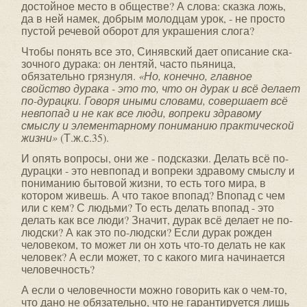
достойное место в общест­ве? А слова: сказка ложь,
да в ней намек, добрым молодцам урок, - не просто
пустой речевой оборот для украшения слога?
Чтобы понять все это, Синявский дает описание ска­
зочного дурака: он лентяй, часто пьяница,
обязательно грязнуля.
«Но, конечно, главное
свойство дурака - это то,
что он дурак и всё делает
по-дурацки. Говоря иными словами, совершает всё
невпопад и не как все люди, вопреки здравому
смыслу и элементарному пониманию практической
жизни»
(Т.ж.с.35).
И опять вопросы, они же - подсказки. Делать всё по-
дурацки - это невпопад и вопреки здравому смыслу и
пониманию бытовой жизни, то есть того мира, в
котором
живешь. А что такое впопад? Впопад с чем
или с кем? С людьми? То есть делать впопад - это
делать как все люди? Значит, дурак всё делает не по-
людски? А как это по-людски? Если дурак рожден
человеком, то может ли он хоть что-то делать не как
человек? А если может, то с какого мига начинается
человечность?
А если о человечности можно говорить как о чем-то,
что дано не обязательно, что не гарантируется лишь