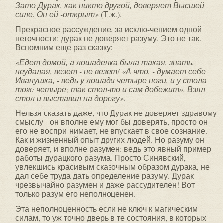
Зато
Дурак, как никто другой, доверяет Высшей
силе. Он ей -открыт»
(Т.ж.).
Прекрасное рассуждение, за исклю-чением одной
неточности: дурак не доверяет разуму. Это не так.
Вспомним еще раз сказку:
«Едет домой, а лошаденка была такая, знать,
неудалая, везет - не везет! «А что, - думает себе
Иванушка, - ведь у лошади четыре ноги, и у стола
тож: четыре; так стол-то и сам добежит». Взял
стол и выставил на дорогу».
Нельзя сказать даже, что Дурак не доверяет здравому
смыслу - он вполне ему мог бы доверять, просто он
его не воспри-нимает, не впускает в свое сознание.
Как и жизненный опыт других людей. Но разуму он
доверяет, и вполне разумен: ведь это явный пример
работы дурацкого разума. Просто Синявский,
увлекшись красивым сказоч­ным образом дурака, не
дал себе труда дать определение разуму. Дурак
чрезвычайно разумен и даже рассудителен! Вот
только разум его неполноценен.
Эта неполноценность если не ключ к магическим
силам, то уж точно дверь в те состояния, в которых