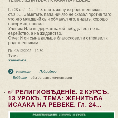
Гл.28 ст.1- 2… Т.е. опять жену из родственников.
ст.3-5… Заметьте, папа ничяго не сказал против таго,
что яго младший сын обманул яго, видать, хорошо
накормил, напоил…
Ученик: Или выдержал какой-нибудь тест не на
еврейство, а на жидовство.
Отче: И он сына дальше благословил и отправил к
родственникам.
Пт, 08/12/2022 - 12:30
Тэги:
женитьба
comments
0
Подробнее
о ✅ РЕЛИГИОВѢДЕНİЕ. 2 КУРСЪ. 14
УРОКЪ. ТЕМА: ЖЕНИТЬБА ИСААКА НА
Войдите
чтобы оставить комментарии
РЕВЕКЕ. Гл.28...
✅ РЕЛИГИОВѢДЕНİЕ. 2 КУРСЪ.
13 УРОКЪ. ТЕМА: ЖЕНИТЬБА
ИСААКА НА РЕВЕКЕ. Гл. 24...