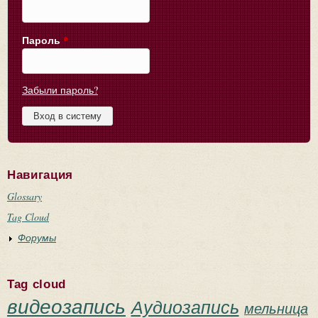
Пароль
*
Забыли пароль?
Навигация
Glossary
Tag Cloud
Форумы
Tag cloud
видеозапись
Аудиозапись
мельница