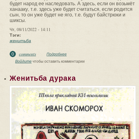
будет народ ее наследовать. А здесь, если он возьмёт
ханааку, т.е. здесь уже будет считаться, если родится
сын, то он уже будет не яго, т.е. будут байстрюки и
шиксы.
Чт, 08/11/2022 - 14:11
Тэги:
женитьба
comments
0
Подробнее
о ✅ РЕЛИГИОВѢДЕНİЕ. 2 КУРСЪ. 13
УРОКЪ. ТЕМА: ЖЕНИТЬБА ИСААКА НА
Войдите
чтобы оставить комментарии
РЕВЕКЕ. Гл. 24...
Женитьба дурака