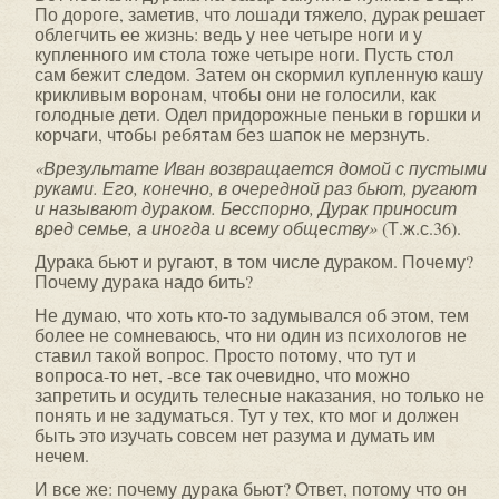
По дороге, заметив, что лошади тяжело, дурак решает
облегчить ее жизнь: ведь у нее четыре ноги и у
купленного им стола тоже четыре ноги. Пусть стол
сам бежит следом. Затем он скормил купленную кашу
крикливым воронам, чтобы они не голосили, как
голодные дети. Одел придорожные пеньки в горшки и
корчаги, чтобы ребятам без шапок не мерзнуть.
«Врезультате Иван возвращается домой с пустыми
руками. Его, конечно, в очередной раз бьют, ругают
и называют дураком. Бесспорно, Дурак приносит
вред семье, а иногда и всему обществу»
(Т.ж.с.36).
Дурака бьют и ругают, в том числе дураком. Почему?
Почему дурака надо бить?
Не думаю, что хоть кто-то задумывался об этом, тем
более не сомневаюсь, что ни один из психологов не
ставил такой вопрос. Просто потому, что тут и
вопроса-то нет, -все так очевидно, что можно
запретить и осудить телесные наказания, но только не
понять и не задуматься. Тут у тех, кто мог и должен
быть это изучать совсем нет разума и думать им
нечем.
И все же: почему дурака бьют? Ответ, потому что он