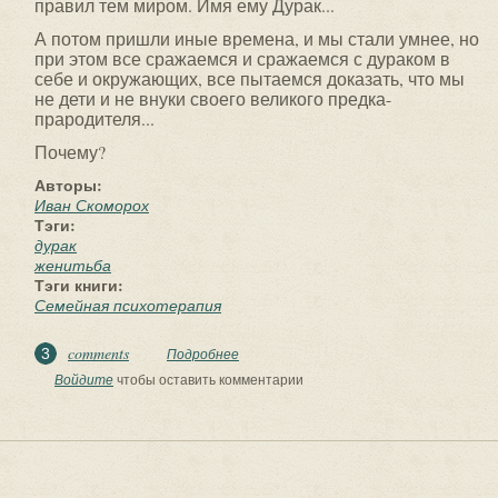
правил тем миром. Имя ему Дурак...
А потом пришли иные времена, и мы стали умнее, но
при этом все сражаемся и сражаемся с дураком в
себе и окружающих, все пытаемся доказать, что мы
не дети и не внуки своего великого предка-
прародителя...
Почему?
Авторы:
Иван Скоморох
Тэги:
дурак
женитьба
Тэги книги:
Семейная психотерапия
comments
3
Подробнее
о Женитьба дурака
Войдите
чтобы оставить комментарии