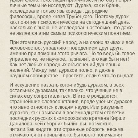
личные темы не исследуют. Дурака, как и брань,
иссле­довали только языковеды, да редкие
философы, вроде князя Трубецкого. Поэтому дурак
как понятие психоло-гическое на сегодняшний день,
насколько я знаю, не исследован настолько, что даже
не является этим самым психологическим понятием.
При этом весь русский народ, а на своих языках и всё
человечество, управляют поведением друг друга
именно при помощи этого рычага. Но то ведь бытовое
управление, не научное... а значит, его как бы и нет!
Как нет любых народных объяснений душевных
явлений. Между тем, дураков полно, и даже в
научном сообществе... простите, если я что-то выдал!
И искушение назвать кого-нибудь дураком, а всех
остальных дураками, так велико, что ученые не в
силах ему сопротивляться. В итоге рождаются
страннейшие словосочетания, вроде ученых дураков,
что явно относится к людям науки. Или разумных
дураков, как называли в восемнадцатом столетии
последних русских скоморохов во времена Кирши
Данилова, чей сборник былин вы, возможно,
читали.Как видите, эти странные обороты весьма
отличаются от привычного, бытового понимания