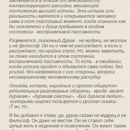
заключается в отказе от деятельности
контролирующего рассудка, мешающей
постижению высшей истины. Эта истина (или
реальность) является и открывается человеку
сама в тот счастливый момент, когда сознание как
бы отключено и душа пребывает в особом
состоянии - восприимчивой пассивности.
Разумеется, сказочный Дурак - не мудрец, не мистик
и не философ. Он ни о чем не рассуждает, а если и
рассуждает, то крайне глупо. Но, можно заметить,
он тоже находится в этом состоянии
восприимчивой пассивности. То есть - в ожидании,
когда истина придет и объявится сама собою, без
усилий, без напряжения с его стороны, вопреки
несовершенному человеческому рас­судку.
Отсюда, кстати, народные и просто общеупот­
ребительные разговорные обороты - вроде «везет
ду­ракам», «дуракам счастье», «Бог дураков любит»,
-которыми широко пользуется и русская сказка»
(Т.жс.39).
Я бы добавил к этому: да, дурак сказки не мудрец и не
философ. Он даже не мистик. Он не ставит себе
целью жить в недеянии и позволении. Он живет таким