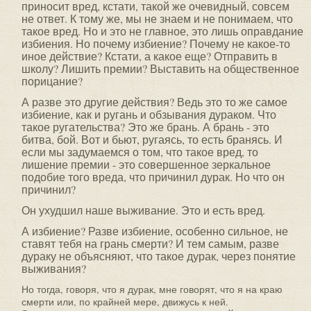
приносит вред, кстати, такой же очевидный, совсем
не ответ. К тому же, мы не знаем и не понимаем, что
такое вред. Но и это не главное, это лишь оправдание
избиения. Но почему избиение? Почему не какое-то
иное действие? Кстати, а какое еще? Отправить в
школу? Лишить премии? Выставить на общественное
порицание?
А разве это другие действия? Ведь это то же самое
избиение, как и ругань и обзывания дураком. Что
такое ругательства? Это же брань. А брань - это
битва, бой. Вот и бьют, ругаясь, то есть бранясь. И
если мы задумаемся о том, что такое вред, то
лишение премии - это совершенное зеркальное
подобие того вреда, что причинил дурак. Но что он
причинил?
Он ухудшил наше выживание. Это и есть вред.
А избиение? Разве избиение, особенно сильное, не
ставят тебя на грань смерти? И тем самым, разве
дураку не объясняют, что такое дурак, через понятие
выживания?
Но тогда, говоря, что я дурак, мне говорят, что я на краю
смерти или, по крайней мере, движусь к ней.