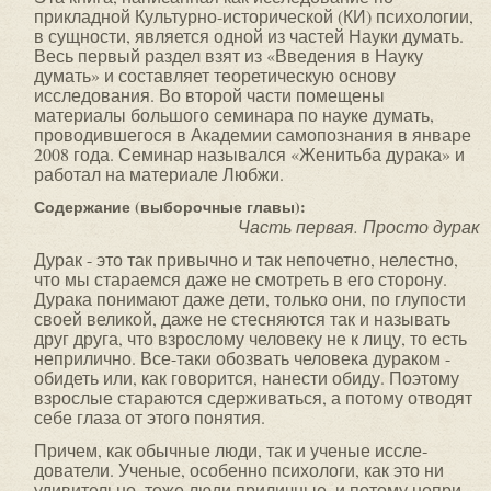
прикладной Культурно-исторической (КИ) психологии,
в сущности, является одной из частей Науки думать.
Весь первый раздел взят из «Введения в Науку
думать» и составляет теоретическую основу
исследования. Во второй части помещены
материалы большого семинара по науке думать,
проводившегося в Академии самопознания в январе
2008 года. Семинар назывался «Женитьба дурака» и
работал на материале Любжи.
Содержание (выборочные главы):
Часть первая. Просто дурак
Дурак - это так привычно и так непочетно, нелестно,
что мы стараемся даже не смотреть в его сторону.
Дурака понимают даже дети, только они, по глупости
своей великой, даже не стесняются так и называть
друг друга, что взрослому человеку не к лицу, то есть
неприлично. Все-таки обозвать человека дураком -
обидеть или, как говорится, нанести обиду. Поэтому
взрослые стараются сдерживаться, а потому отводят
себе глаза от этого понятия.
Причем, как обычные люди, так и ученые иссле­
дователи. Ученые, особенно психологи, как это ни
удивительно, тоже люди приличные, и потому непри­