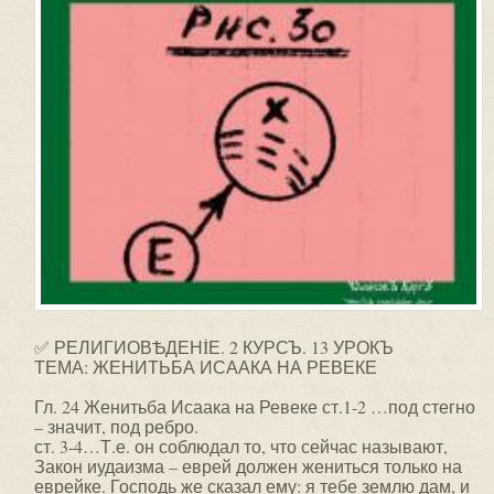
✅ РЕЛИГИОВѢДЕНİЕ. 2 КУРСЪ. 13 УРОКЪ
ТЕМА: ЖЕНИТЬБА ИСААКА НА РЕВЕКЕ
Гл. 24 Женитьба Исаака на Ревеке ст.1-2 …под стегно
– значит, под ребро.
ст. 3-4…Т.е. он соблюдал то, что сейчас называют,
Закон иудаизма – еврей должен жениться только на
еврейке. Господь же сказал ему: я тебе землю дам, и