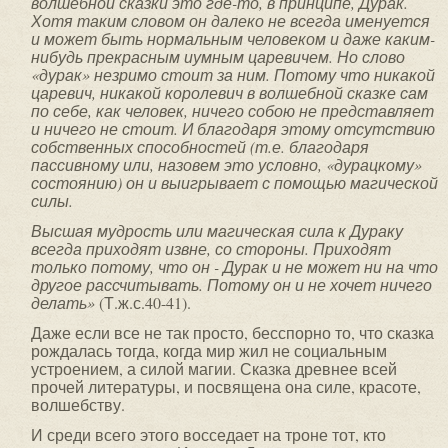
волшебной сказки это где-то, в принципе, Дурак.
Хотя таким словом он далеко не всегда именуется
и может быть нормальным человеком и даже каким-
нибудь прекрасным иумным царевичем. Но слово
«дурак» незримо стоит за ним. Потому что никакой
царевич, никакой королевич в волшебной сказке сам
по себе, как человек, ничего собою не представляет
и ничего не стоит. И благодаря этому отсутствию
собственных способностей (т.е. благодаря
пассивному или, назовем это условно, «дурацкому»
состоянию) он и выигрывает с помощью магической
силы.
Высшая мудрость или магическая сила к Дураку
всегда приходят извне, со стороны. Приходят
только потому, что он - Дурак и не может ни на что
другое рассчитывать. Потому он и не хочет ничего
делать»
(Т.ж.с.40-41).
Даже если все не так просто, бесспорно то, что сказка
рождалась тогда, когда мир жил не социальным
устроением, а силой магии. Сказка древнее всей
прочей литературы, и посвящена она силе, красоте,
волшебству.
И среди всего этого восседает на троне тот, кто