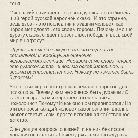
себя.
Синявский начинает с того, что дурак - это любимей­
ший герой русской народной сказки. И это странно,
ведь дурак - это последний и худший человек, как
народ мог сделать его своим героем? Почему именно
дураку сказка отдает первенство, победы и весь свой
мир в награду?
«Дурак занимает самую нижнюю ступень на
социальной и, вообще, на оценочно-
человеческойлестнице. Недаром само слово «дурак»
это ругательство - и весьма оскорбительное, и
весьма распространенное. Никому не хочется быть
1
дураком»
.
Уже в этих коротких строчках немало вопросов для
психолога. Почему нам не хочется быть дураком? С
какого возраста мы обретаем это желание -
нежелание? Почему? И как оно нам прививается? На
эти вопросы каждый человек самопознания вполне
может ответить сам, просто вспоминая собственное
детство.
Следующие вопросы сложней, и на них без иссле­
дования не ответить. Почему ругательство «дурак»