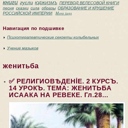
книги
гусли
ЮДЖИЗМЪ
ПЕРЕВОД ВЕЛЕСОВОЙ КНИГИ
песня
сказки
сила
образы
ОБРАЗОВАНИЕ И КРУШЕНИЕ
РОССИЙСКОЙ ИМПЕРИИ
More tags
Навигация по подшивке
Психотерапевтические секреты колыбельных
Учение мазыков
женитьба
✅ РЕЛИГИОВѢДЕНİЕ. 2 КУРСЪ.
14 УРОКЪ. ТЕМА: ЖЕНИТЬБА
ИСААКА НА РЕВЕКЕ. Гл.28...