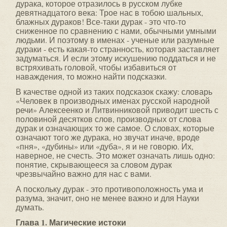
дурака, которое отразилось в русском лубке
девятнадцатого века: Трое нас в тобою шальных,
блажных дураков! Все-таки дурак - это что-то
сниженное по сравнению с нами, обычными умными
людьми. И поэтому в именах - ученые или разумные
дураки - есть какая-то странность, которая заставляет
задуматься. И если этому искушению поддаться и не
встряхивать головой, чтобы избавиться от
наваждения, то можно найти подсказки.
В качестве одной из таких подсказок скажу: словарь
«Человек в производных именах русской народной
речи» Алексеенко и Литвинниковой приводит шесть с
полови­ной десятков слов, производных от слова
дурак и означа­ющих то же самое. О словах, которые
означают того же дурака, но звучат иначе, вроде
«пня», «дубины» или «дуба», я и не говорю. Их,
наверное, не счесть. Это может означать лишь одно:
понятие, скрывающееся за словом дурак
чрезвычайно важно для нас с вами.
А поскольку дурак - это противоположность ума и
разума, значит, оно не менее важно и для Науки
думать.
Глава 1. Магические истоки