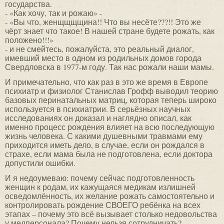
государства.
- «Как хочу, так и рожаю» -
- «Вы что, женщщщщина!! Что вы несёте???!! Это же
чёрт знает что такое! В нашей стране будете рожать, как
положено!!!»
- и не смейтесь, пожалуйста, это реальный диалог,
имевший место в одном из родильных домов города
Свердловска в 1977-м году. Так нас рожали наши мамы.
И примечательно, что как раз в это же время в Европе
психиатр и физиолог Станислав Грофф выводил теорию
базовых перинатальных матриц, которая теперь широко
используется в психиатрии. В серьёзных научных
исследованиях он доказал и наглядно описал, как
именно процесс рождения влияет на всю последующую
жизнь человека. С какими душевными травмами ему
приходится иметь дело, в случае, если он рождался в
страхе, если мама была не подготовлена, если доктора
допустили ошибки.
И я недоумеваю: почему сейчас подготовленность
женщин к родам, их кажущаяся медикам излишней
осведомлённость, их желание рожать самостоятельно и
контролировать рождение СВОЕГО ребёнка на всех
этапах – почему это всё вызывает столько недовольства
у медперсонала? Почему нельзя сотрудничать?