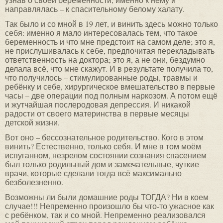
направлялась – к спасительному белому халату.
Так было и со мной в 19 лет, и винить здесь можно только
себя: именно я мало интересовалась тем, что такое
беременность и что мне предстоит на самом деле; это я,
не прислушивалась к себе, предпочитая перекладывать
ответственность на доктора; это я, а не они, бездумно
делала всё, что мне скажут. И в результате получила то,
что получилось – стимулированные роды, травмы и
ребёнку и себе, хирургическое вмешательство в первые
часы – две операции под полным наркозом. А потом ещё
и жутчайшая послеродовая депрессия. И никакой
радости от своего материнства в первые месяцы
детской жизни.
Вот оно – бессознательное родительство. Кого в этом
винить? Естественно, только себя. И мне в том моём
испуганном, незрелом состоянии сознания спасением
был только родильный дом и замечательные, чуткие
врачи, которые сделали тогда всё максимально
безболезненно.
Возможны ли были домашние роды ТОГДА? Ни в коем
случае!!! Непременно произошло бы что-то ужасное как
с ребёнком, так и со мной. Непременно реализовался