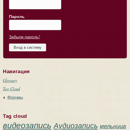
Пароль
*
Забыли пароль?
Навигация
Glossary
Tag Cloud
Форумы
Tag cloud
видеозапись
Аудиозапись
мельница