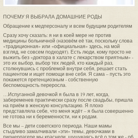
ПОЧЕМУ Я ВЫБРАЛА ДОМАШНИЕ РОДЫ
Обращение к медперсоналу и всем будущим родителям
Сразу хочу сказать: я ни в коей мере не против
медицины больничной (назовём её так, поскольку слова
«традиционная» или «официальная» здесь, на мой
взгляд, не совсем подходят). Есть люди, кому просто не
выжить без «доктора в халате с лекарством приятным» -
это их выбор, выбор тех людей, кто каждый раз,
столкнувшись с проблемой внутри себя, решает стать
пациентом и ищет помощи вне себя. Я сама – пусть это
покажется претенциозным - собственную
беспомощность переросла.
…Испуганной девочкой я была в 19 лет, когда,
забеременев практически сразу после свадьбы, пришла
на приём в женскую консультацию. Я плохо
представляла себе, что меня ждёт – я была совершенно
не готова ни к беременности, ни к родам.
Все мы – дети советского периода. Наши мамы
стыдливо замалчивали «эти» темы, девочками в
пионерлагере мы краснели, шушукаясь всё о том же - об