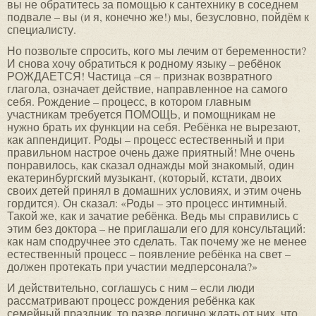
вы не обратитесь за помощью к сантехнику в соседнем
подвале – вы (и я, конечно же!) мы, безусловно, пойдём к
специалисту.
Но позвольте спросить, кого мы лечим от беременности?
И снова хочу обратиться к родному языку – ребёнок
РОЖДАЕТСЯ! Частица –ся – признак возвратного
глагола, означает действие, направленное на самого
себя. Рождение – процесс, в котором главным
участникам требуется ПОМОЩЬ, и помощникам не
нужно брать их функции на себя. Ребёнка не вырезают,
как аппендицит. Роды – процесс естественный и при
правильном настрое очень даже приятный! Мне очень
понравилось, как сказал однажды мой знакомый, один
екатеринбургский музыкант, (который, кстати, двоих
своих детей принял в домашних условиях, и этим очень
гордится). Он сказал: «Роды – это процесс интимный.
Такой же, как и зачатие ребёнка. Ведь мы справились с
этим без доктора – не приглашали его для консультаций:
как нам сподручнее это сделать. Так почему же не менее
естественный процесс – появление ребёнка на свет –
должен протекать при участии медперсонала?»
И действительно, соглашусь с ним – если люди
рассматривают процесс рождения ребёнка как
семейный праздник, то разве логично ждать от них, что