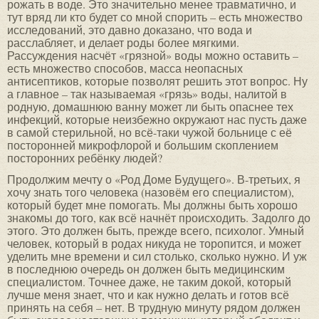
рожать в воде. Это значительно менее травматично, и
тут вряд ли кто будет со мной спорить – есть множество
исследований, это давно доказано, что вода и
расслабляет, и делает роды более мягкими.
Рассуждения насчёт «грязной» воды можно оставить –
есть множество способов, масса неопасных
антисептиков, которые позволят решить этот вопрос. Ну
а главное – так называемая «грязь» воды, налитой в
родную, домашнюю ванну может ли быть опаснее тех
инфекций, которые неизбежно окружают нас пусть даже
в самой стерильной, но всё-таки чужой больнице с её
посторонней микрофлорой и большим скоплением
посторонних ребёнку людей?
Продолжим мечту о «Род Доме Будущего». В-третьих, я
хочу знать того человека (назовём его специалистом),
который будет мне помогать. Мы должны быть хорошо
знакомы до того, как всё начнёт происходить. Задолго до
этого. Это должен быть, прежде всего, психолог. Умный
человек, который в родах никуда не торопится, и может
уделить мне времени и сил столько, сколько нужно. И уж
в последнюю очередь он должен быть медицинским
специалистом. Точнее даже, не таким докой, который
лучше меня знает, что и как нужно делать и готов всё
принять на себя – нет. В трудную минуту рядом должен