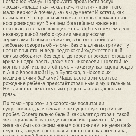
негласное «табу». Попробуйте произнести вслух:
«роды», «плацента», «схватки», «потуги» - приятного
мало, верно? А почему, как вы думаете? И кстати, как
называются те органы человека, которые причастны к
воспроизводству? В нашем богатейшем языке нет
внятных слов, называющих «это». Либо мы имеем дело с
незензурщиной либо с сухими медицинскими
терминами. В обычной жизни, в быту спокойно и с
любовью говорить об «этом», без стыдливых гримас – у
нас не принято. И ведь редко какой художественный
фильм обходится без сцен, где героиня рожает, страшно
крича и надрываясь. Даже Лев Николаевич Толстой не
мог не пройтись по этой теме – какая жуткая сцена родов
в Анне Карениной! Ну, а Булгаков, а Чехов с их
медицинскими байками? Чаще всего в литературе
рождение ребёнка предстаёт страшным и мучительным.
Не таинство, не интимный процесс – а жуть, кровь и
грязь.
По теме «про это» и в советском воспитании
существовал, да и сейчас ещё существует огромный
пробел. Ослепительно белый, как халат доктора и такой
же стерильный, как медицинские инструменты. И, не
зная как быть со своим новым состоянием, не умея себя
слушать, каждая советская и пост-советская женщина,
узнав о своей беременности, именно к нему и