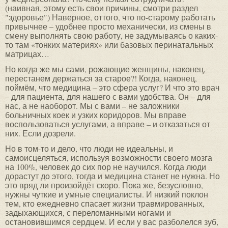
(наивная, этому есть свои причины, смотри раздел
"здоровье") Наверное, оттого, что по-старому работать
привычнее – удобнее просто механически, из смены в
смену выполнять свою работу, не задумываясь о каких-
то там «тонких материях» или базовых перинатальных
матрицах…
Но когда же мы сами, рожающие женщины, наконец,
перестанем держаться за старое?! Когда, наконец,
поймём, что медицина – это сфера услуг? И что это врач
– для пациента, для нашего с вами удобства. Он – для
нас, а не наоборот. Мы с вами – не заложники
больничных коек и узких коридоров. Мы вправе
воспользоваться услугами, а вправе – и отказаться от
них. Если дозрели.
Но в том-то и дело, что люди не идеальны, и
самоисцеляться, используя возможности своего мозга
на 100%, человек до сих пор не научился. Когда люди
дорастут до этого, тогда и медицина станет не нужна. Но
это вряд ли произойдёт скоро. Пока же, безусловно,
нужны чуткие и умные специалисты. И низкий поклон
тем, кто ежедневно спасает жизни травмированных,
задыхающихся, с переломанными ногами и
остановившимся сердцем. И если у вас разболелся зуб,