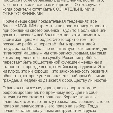
как они взвесили все «за» и «против». О тех случаях,
когда родители хотят быть СОЗНАТЕЛЬНЫМИ и
ОТВЕТСТВЕННЫМИ.
Причём (ещё одна показательная тенденция!) всё
больше МУЖЧИН стремятся не просто присутствовать
при рождении своего ребёнка – будь то в больнице или
дома, не важно! – всё больше отцов хотят помогать
своим женщинам в родах. Это говорит о том, что
рождение ребёнка перестаёт быть прерогативой
государства. Нас больше не штампуют, как винтики для
гигантской машины – мы становимся людьми, мы сами
хотим определять свою судьбу. Рождение ребёнка
перестаёт быть общественной функцией женщины и
становится, прежде всего, семейным праздником. Это
ни плохо, это ни хорошо – это закономерность развития
общества, которое уже не является набором безликих
граждан, а медленно движется к сообществу личностей.
Официальная же медицина, до сих пор толком не
реформированная, по-прежнему несущая на себе
отпечатки советского прошлого, борется за жизнь.
Главное, что хотел отнять у гражданина «совок», - это его
право на личную жизнь, его право на выбор. Тогда
человек станет послушным инструментом в руках