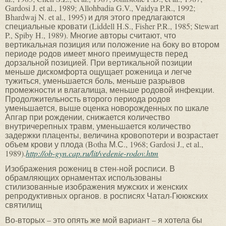
Gardosi J. et al., 1989; Allohbadia G.V., Vaidya P.R., 1992;
Bhardwaj N. et al., 1995) и для этого предлагаются
специальные кровати (Liddell H.S., Fisher P.R., 1985; Stewart
P., Spiby H., 1989). Многие авторы считают, что
вертикальная позиция или положение на боку во втором
периоде родов имеет много преимуществ перед
дорзальной позицией. При вертикальной позиции
меньше дискомфорта ощущает роженица и легче
тужиться, уменьшается боль, меньше разрывов
промежности и влагалища, меньше родовой инфекции.
Продолжительность второго периода родов
уменьшается, выше оценка новорожденных по шкале
Апгар при рождении, снижается количество
внутричерепных травм, уменьшается количество
задержки плаценты, величина кровопотери и возрастает
объем крови у плода (Botha М.С., 1968; Gardosi J., et al.,
1989).
http://ob-gyn.cap.ru/lit/vedenie-rodov.htm
Изображения рожениц в стен-ной росписи. В
обрамляющих орнаментах использованы
стилизованные изображения мужских и женских
репродуктивных органов. в росписях Чатал-Гююкских
святилищ
Во-вторых – это опять же мой вариант – я хотела бы