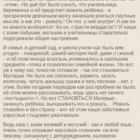
«этом». Не дай бог было узнать, что учительница
беременна и ей предстоит рожать ребёнка – в
прозрачном девчачьем мозгу начинали роиться смутные
мысли: а как это – рожать? Он что, у неё внутри? А как он
из живота выберется? Ах-ох, страсти-мордасти!!! И наши
с вами бабушки, матушки и учительницы старательно
подогревали общее настроение.
И семья, и детский сад, и школа учили нас быть кем
угодно – поварихой, швеёй-мотористкой, даже (!) женой
– и об этом иногда вскользь упоминалось в школьном
предмете «этика и психология семейной жизни». Но вот
уж к чему нас точно не готовили – так это становиться
Матерью. Не быть ею (пеленать, кормить, катать
колясочку, читать малышу сказки и петь песенки – нет, с
этим, более поздним периодом как раз проблем не было:
об этом можно рассказывать, ведь здесь нет ничего
«постыдного»!). Но вот СТАНОВТЬСЯ Матерью -
зачинать ребёнка, вынашивать его и рожать… Рожать
спокойно и без страха – вот об этом наши заботливые
взрослые стыдливо умалчивали.
Ведь наш с вами великий и могучий – как и любой язык –
очень точно отражает массовое сознание: на всю
лексику, связанную с деторождением, наложено