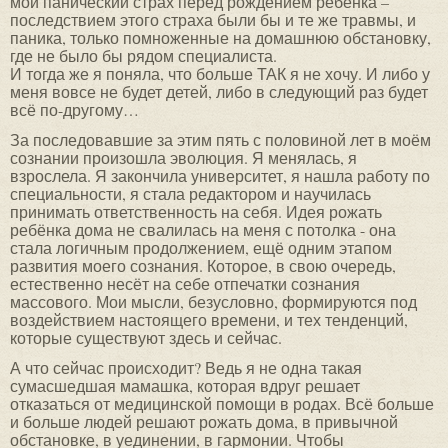
мой панический страх перед рождением ребёнка –
последствием этого страха были бы и те же травмы, и
паника, только помноженные на домашнюю обстановку,
где не было бы рядом специалиста.
И тогда же я поняла, что больше ТАК я не хочу. И либо у
меня вовсе не будет детей, либо в следующий раз будет
всё по-другому…
За последовавшие за этим пять с половиной лет в моём
сознании произошла эволюция. Я менялась, я
взрослела. Я закончила университет, я нашла работу по
специальности, я стала редактором и научилась
принимать ответственность на себя. Идея рожать
ребёнка дома не свалилась на меня с потолка - она
стала логичным продолжением, ещё одним этапом
развития моего сознания. Которое, в свою очередь,
естественно несёт на себе отпечатки сознания
массового. Мои мысли, безусловно, формируются под
воздействием настоящего времени, и тех тенденций,
которые существуют здесь и сейчас.
А что сейчас происходит? Ведь я не одна такая
сумасшедшая мамашка, которая вдруг решает
отказаться от медицинской помощи в родах. Всё больше
и больше людей решают рожать дома, в привычной
обстановке, в уединении, в гармонии. Чтобы