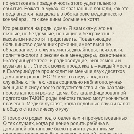
почувствовать праздничность этого удивительного
события. Рожать в муках, как загнанные лошади, как это
предлагается нам делать в обстановке медицинского
конвейера, - так женщины больше не хотят.
Кто решается на роды дома? Я вам скажу: это не
пьяные, не бездомные, не нищие и безграмотные,
каковыми нас хотят представить. Подавляющее
большинство домашних рожениц имеет высшее
образование, это журналисты, дизайнеры, психологи,
политтехнологи и рекламные менеджеры, известные в
Екатеринбурге теле- и радиоведущие, бизнесмены и
музыканты… Список можно продолжать – каждый месяц
в Екатеринбурге происходит не меньше двух десятков
домашних родов. НО! Я имею в виду - родов не
случайных. Не тех, когда социально неблагополучная
женщина в силу своего попустительства и как раз таки
неосознанности рожает дома: без квалифицированной
подготовки ТАКИЕ роды действительно могут кончиться
плачевно. Медики лукавят, когда подобные случаи валят
в общую статистическую кучу.
Я говорю о родах подготовленных и прочувствованных.
О тех случаях, когда решение родить ребёнка в
домашней обстановке было принято участниками
процесса после серьёзных размышлений, после того,