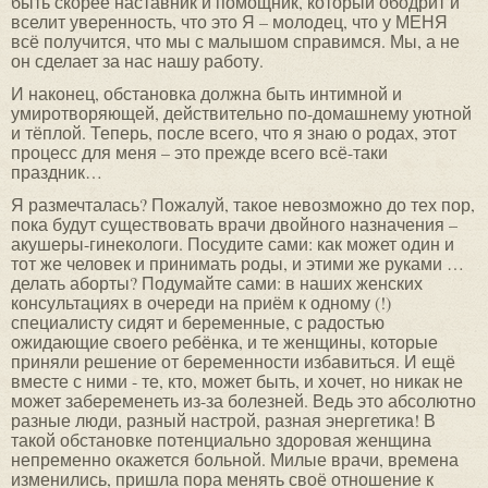
быть скорее наставник и помощник, который ободрит и
вселит уверенность, что это Я – молодец, что у МЕНЯ
всё получится, что мы с малышом справимся. Мы, а не
он сделает за нас нашу работу.
И наконец, обстановка должна быть интимной и
умиротворяющей, действительно по-домашнему уютной
и тёплой. Теперь, после всего, что я знаю о родах, этот
процесс для меня – это прежде всего всё-таки
праздник…
Я размечталась? Пожалуй, такое невозможно до тех пор,
пока будут существовать врачи двойного назначения –
акушеры-гинекологи. Посудите сами: как может один и
тот же человек и принимать роды, и этими же руками …
делать аборты? Подумайте сами: в наших женских
консультациях в очереди на приём к одному (!)
специалисту сидят и беременные, с радостью
ожидающие своего ребёнка, и те женщины, которые
приняли решение от беременности избавиться. И ещё
вместе с ними - те, кто, может быть, и хочет, но никак не
может забеременеть из-за болезней. Ведь это абсолютно
разные люди, разный настрой, разная энергетика! В
такой обстановке потенциально здоровая женщина
непременно окажется больной. Милые врачи, времена
изменились, пришла пора менять своё отношение к