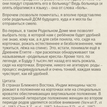
они поедут справлять его в больницу? Ведь больница (и
опять обратимся к языку) – она от слова «боль».
Впрочем (позвольте помечтать), я вполне представляю
себе родильный ДОМ будущего, куда и я могла бы
отправиться смело.
Во-первых, в таком Родильном Доме мне позволят
выбрать позу, в которой нам с ребёнком будет удобней
(не знаю, кому как, а я для себя поняла, что, сидя на
корточках, рожать естественнее и безболезненнее, чем
тужиться, лёжа на спине). Это, кстати, понимали ещё в
Древнем Египте – при раскопках обнаруживают так
называемые «родильные кресла».Кроме того, по
легенде, и Будду 5 тысяч лет назад его мать рожала,
сидя на корточках. Впрочем, никого не агитирую: роды –
процесс индивидуальный и очень тонкий, каждая мама
чувствует, как ей удобней.
Цитата:
В странах Ближнего Востока, Индии женщины часто
рожают в положении на корточках или на специальных
кроватях обеспечивающих вертикальное положение. В
иностранной литературе положению женщин во втором
периоде родов уделяется особое внимание (Stewart P., et
al., 1983; Chen S.Z., et al., 1987; Johnstone F.D., et al., 1987;