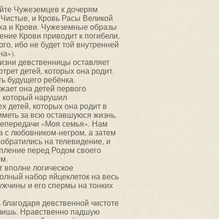
айте Чужеземцев к дочерям
 Чистые, и Кровь Расы Великой
ха и Крови. Чужеземные образы
ение Крови приводит к погибели,
ого, ибо не будет той внутренней
на»).
изни девственницы оставляет
трет детей, которых она родит.
ть будущего ребёнка.
ает она детей первого
, который нарушил
х детей, которых она родит в
 иметь за всю оставшуюся жизнь.
лепередачи «Моя семья». Нам
а с любовником-негром, а затем
обратились на телевидение, и
упление перед Родом своего
м.
т вполне логическое
олный набор яйцеклеток на весь
ужчины и его спермы на тонких
благодаря девственной чистоте
учишь. Нравственно падшую