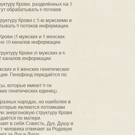
уктуру Крови, разделённых на 3
гут обрабатывать 6 потоков
руктуру Крови с 5-ю мужскими и
тывать 9 потоков информации.
рови (5 мужских и 5 женских
но 10 каналов информации.
руктуру Крови (6 мужских и 6
2 каналов информации.
ских и 8 женских генетических
ции. Генофонд передаётся по
ы, которые имеют 9-ти
ких генетических единиц).
разных народах, но наиболее в
 которые являются потомками
ую энергоновую структуру Крови
едаётся по матери.
ает в себя Совесть, Дух, Душу и
т человека отвечает за Родовую
ют за Дух и Душу.