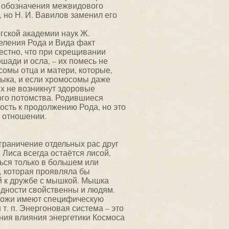
я обозначения межвидового
 но Н. И. Вавилов заменил его
гской академии наук Ж.
еления Рода и Вида факт
естно, что при скрещивании
шади и осла, – их помесь не
сомы отца и матери, которые,
зыка, и если хромосомы даже
х не возникнут здоровые
ого потомства. Родившиеся
сть к продолжению Рода, но это
 отношении.
ограничение отдельных рас друг
. Лиса всегда остаётся лисой,
аться только в большем или
, которая проявляла бы
ой к дружбе с мышкой. Мышка
одности свойственны и людям.
 кожи имеют специфическую
т. п. Энергоновая система – это
яния влияния энергетики Космоса