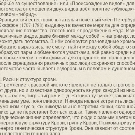
борьбе за существование» или «Происхождение видов» дл
потомства от смешения двух видов ввёл понятие «ублюдок»,
словом «гибрид».
Французский естествоиспытатель и почётный член Петербур
Бюффон (1707-1788) выдвинул в качестве мерила для опред
появление потомства, способного к продолжению Рода. Изв
различных видов, даже близких между собой, – например, ло
может дать потомства. В нём соберутся разновидные хромо
образно выражаясь, не смогут найти между собой общего я
образуют пары и обменяются участками, всё равно среди ни
половые клетки, необходимые для продолжения полноценн
после скрещивания различных рас люди сохраняют способно
потомство часто бывает нездоровым в половом и душевном
2. Расы и структура крови.
Стремление к расовой чистоте является не только строгое 
от друга, но и известная однородность внутри каждой из них
гусь – гусем, тигр – тигром и т. д. Разница тут может заключ
меньшем уме, понятливости. Никогда нельзя встретить лисы
гуманизм к гусю, как никогда мы не встретим кошки, склонн
никогда не перестанет бояться кошки. Такие явления однор
Ведические знания определяют, что люди с разным цветом
энергоновую структуру Крови, группу Крови, Психоматрицу и 
энерго-генетическая структура Крови. Она зависит от состо
и целостности генного ядра.