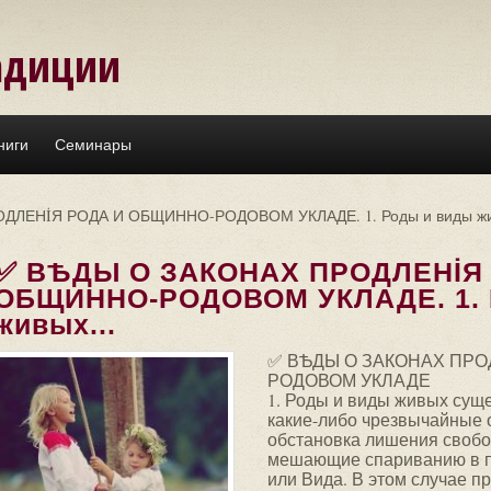
адиции
ниги
Семинары
ДЛЕНİЯ РОДА И ОБЩИННО-РОДОВОМ УКЛАДЕ. 1. Роды и виды жив
✅ ВѢДЫ О ЗАКОНАХ ПРОДЛЕНİЯ
ОБЩИННО-РОДОВОМ УКЛАДЕ. 1. 
живых...
✅ ВѢДЫ О ЗАКОНАХ ПРО
РОДОВОМ УКЛАДЕ
1. Роды и виды живых суще
какие-либо чрезвычайные 
обстановка лишения свобо
мешающие спариванию в пр
или Вида. В этом случае п