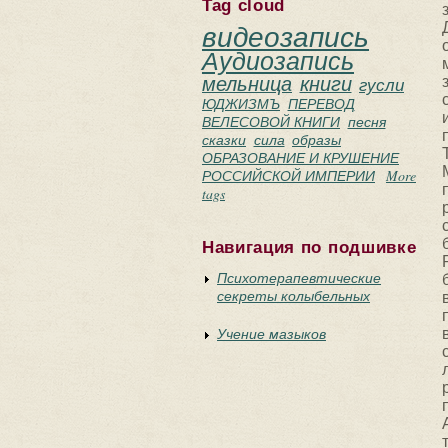
Tag cloud
видеозапись
Аудиозапись
мельница
книги
гусли
ЮДЖИЗМЪ
ПЕРЕВОД
ВЕЛЕСОВОЙ КНИГИ
песня
сказки
сила
образы
ОБРАЗОВАНИЕ И КРУШЕНИЕ
РОССИЙСКОЙ ИМПЕРИИ
More
tags
Навигация по подшивке
Психотерапевтические
секреты колыбельных
Учение мазыков