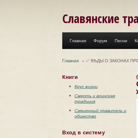
Перейти к основному содержанию
Славянские тр
Главная
Форум
Песни
К
Главная
»
✅ ВѢДЫ О ЗАКОНАХ ПРО
Книги
Круг жизни
Смерть и воинская
традиция
Священный правитель и
общество
Вход в систему