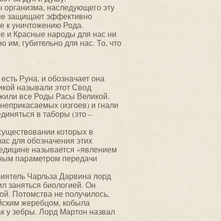
 организма, наследующего эту
 не защищает эффективно
ге к уничтожению Рода.
е и Красные народы для нас ни
о им, губительно для нас. То, что
сть Руна, и обозначает она
икой называли этот Свод
жили все Роды Расы Великой.
неприкасаемых (изгоев) и гнали
диняться в таборы (это –
существовании которых в
час для обозначения этих
 медицине называется «явлением
нным параметром передачи
риятель Чарльза Дарвина лорд
л заняться биологией. Он
ой. Потомства не получилось,
ийским жеребцом, кобыла
к у зебры. Лорд Мартон назвал