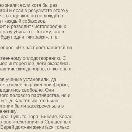
о знали: если хотя бы раз
ой и если в результате этого у
дистых щенков он не дождётся
ает каждый собаковод.
жит и разводит чистопородных
сразу убивают. Потому, что в
удут одни «чигражи», т. е.
опрос: «Не распространяется ли
ственному оплодотворению. С
мое интересное, дети оказались
фактических доноров, от которых
в ученые установили: да,
аже в более выраженной форме,
оводились свободно. Они
вого полового партнёрства, но и
 т. д. Как только это было
егонии были засекречены, а в
енетику.
ра, будь то Тора, Библия, Коран
о слово «телегония» в Священных
 «Еврей должен жениться только