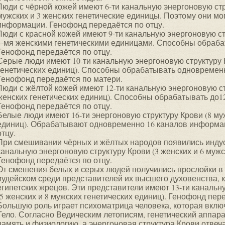
Люди с чёрной кожей имеют 6-ти канальную энергоновую стр
мужских и 3 женских генетические единицы. Поэтому они мо
информации. Генофонд передаётся по отцу.
Люди с красной кожей имеют 9-ти канальную энергоновую ст
4-мя женскими генетическими единицами. Способны обраба
Генофонд передаётся по отцу.
Серые люди имеют 10-ти канальную энергоновую структуру К
генетических единиц). Способны обрабатывать одновремен
Генофонд передаётся по матери.
Люди с жёлтой кожей имеют 12-ти канальную энергоновую ст
женских генетических единиц). Способны обрабатывать до1
Генофонд передаётся по отцу.
Белые люди имеют 16-ти энергоновую структуру Крови (8 муж
единиц). Обрабатывают одновременно 16 каналов информа
отцу.
При смешивании чёрных и жёлтых народов появились индус
канальную энергоновую структуру Крови (3 женских и 6 мужс
Генофонд передаётся по отцу.
От смешения белых и серых людей получились прослойки в 
иудейском среди представителей их высшего духовенства,
египетских жрецов. Эти представители имеют 13-ти канальн
(5 женских и 8 мужских генетических единиц). Генофонд пер
Большую роль играет психоматрица человека, которая включ
Тело. Согласно Ведическим летописям, генетический аппара
память и физиологию, а энергоновая структура Крови отвеча