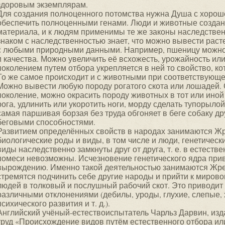
здоровым экземплярам.
Для создания полноценного потомства нужна Душа с хорош
обеспечить полноценными генами. Люди и животные созданы
материала, и к людям применимы те же законы наследственно
знаком с наследственностью знает, что можно вывести раст
с любыми природными данными. Например, пшеницу можно
и качества. Можно увеличить её всхожесть, урожайность ил
поколением путем отбора укрепляется в ней то свойство, ко
То же самое происходит и с животными при соответствующ
Можно вывести любую породу рогатого скота или лошадей. 
поколение, можно окрасить породу животных в тот или иной
рога, удлинить или укоротить ноги, морду сделать тупорылой
самая паршивая борзая без труда обгоняет в беге собаку 
беговыми способностями.
Развитием определённых свойств в народах занимаются Жр
биологические роды и виды, в том числе и люди, генетически
виды наследственно замкнуты друг от друга, т. е. в естес
помеси невозможны. Исчезновение генетического ядра при
вырождению. Именно такой деятельностью занимаются Жре
стремятся подчинить себе другие народы и прийти к мирово
людей в толковый и послушный рабочий скот. Это приводит 
различными отклонениями (дебилы, уроды, глухие, слепые,
психического развития и т. д.).
Английский учёный-естествоиспытатель Чарльз Дарвин, изд
труд «Происхождение видов путём естественного отбора ил