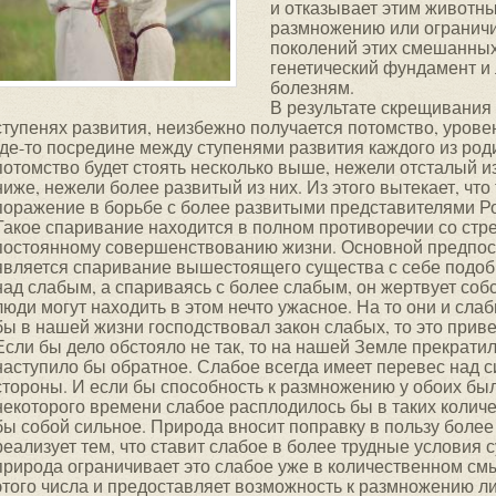
и отказывает этим животн
размножению или огранич
поколений этих смешанных
генетический фундамент и
болезням.
В результате скрещивания
ступенях развития, неизбежно получается потомство, урове
где-то посредине между ступенями развития каждого из роди
потомство будет стоять несколько выше, нежели отсталый из
ниже, нежели более развитый из них. Из этого вытекает, что
поражение в борьбе с более развитыми представителями Ро
Такое спаривание находится в полном противоречии со ст
постоянному совершенствованию жизни. Основной предпо
является спаривание вышестоящего существа с себе подоб
над слабым, а спариваясь с более слабым, он жертвует соб
люди могут находить в этом нечто ужасное. На то они и сла
бы в нашей жизни господствовал закон слабых, то это прив
Если бы дело обстояло не так, то на нашей Земле прекратил
наступило бы обратное. Слабое всегда имеет перевес над 
стороны. И если бы способность к размножению у обоих был
некоторого времени слабое расплодилось бы в таких колич
бы собой сильное. Природа вносит поправку в пользу более
реализует тем, что ставит слабое в более трудные условия
природа ограничивает это слабое уже в количественном смы
этого числа и предоставляет возможность к размножению л