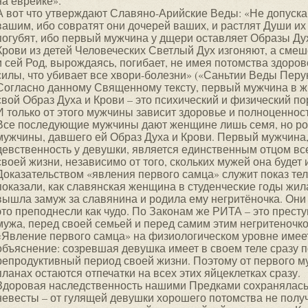
на еврейке».
А вот что утверждают Славяно-Арийские Веды: «Не допуск
вашим, ибо совратят они дочерей ваших, и растлят Души их
погубят, ибо первый мужчина у дщери оставляет Образы Ду
Крови из детей Человеческих Светлый Дух изгоняют, а смеш
и сей Род, вырождаясь, погибает, не имея потомства здоров
силы, что убивает все хвори-болезни» («Саньтии Веды Перу
Согласно данному Священному тексту, первый мужчина в ж
свой Образ Духа и Крови – это психический и физический пор
И только от этого мужчины зависит здоровье и полноценнос
Все последующие мужчины дают женщине лишь семя, но рож
мужчины, давшего ей Образ Духа и Крови. Первый мужчина
девственность у девушки, является единственным отцом все
своей жизни, независимо от того, скольких мужей она будет
Доказательством «явления первого самца» служит показ те
показали, как славянская женщина в студенческие годы жил
вышла замуж за славянина и родила ему негритёночка. Они 
это преподнесли как чудо. По Законам же РИТА – это прест
мужа, перед своей семьей и перед самим этим негритеночко
«Явление первого самца» на физиологическом уровне имее
объяснение: созревшая девушка имеет в своем теле сразу п
репродуктивный период своей жизни. Поэтому от первого м
планах остаются отпечатки на всех этих яйцеклетках сразу.
Здоровая наследственность нашими Предками сохранялась 
невесты – от гулящей девушки хорошего потомства не пол