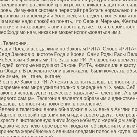
Смешивание различной крови резко снижает защитные силы
кровь. Иммунная система перестаёт работать нормально и
организм от инфекций и болезней, что ведет в конечном ито
Нам всем надо спокойно понять, что Серые, Чёрные, Жёлты
плохие и ни хорошие – они просто другие. То, что свойственн
необходимо нам, никак не может использоваться ими.
3. Телегония.
Наши Предки всегда жили по Законам РИТА. Слово «РИТА» е
Свод Законов о чистоте Рода и Крови. Сами Роды Расы Вел
Небесными Законами. По Законам РИТА с древних времён 
Людей, которые нарушают Законы РИТА, низводили в касту 
из Общин. В результате они вынуждены были кочевать, объе
гонимые, це – гане, цыгане).
В основе Законов РИТА лежат законы наследственности, о 
современном мире узнали только в середине XIX века. Сей
законов используется греческое название – телегония. А в
первого самца». Телегония является образным и единстве
наследственности из поколения в поколение.
Явление телегонии вновь обнаружил в XIX веке в Англии п
Мартон, который под влиянием идеи своего друга тоже реши
скрестил чистокровную английскую кобылу с жеребцом-зебр
однако через некоторое время, когда он её скрестил с англ
принесла жеребёночка с явными следами полос на крупе, ка
это явление телегонией.