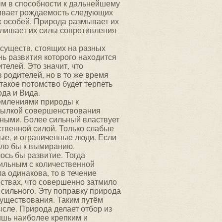
ым в способности к дальнейшему
ивает рождаемость следующих
 особей. Природа размывает их
 лишает их силы сопротивления
 существ, стоящих на разных
нь развития которого находится
телей. Это значит, что
 родителей, но в то же время
 такое потомство будет терпеть
да и Вида.
ремлениями природы к
сылкой совершенствования
ными. Более сильный властвует
ственной силой. Только слабые
бые, и ограниченные люди. Если
ело бы к вымиранию.
ось бы развитие. Тогда
сильным с количественной
а одинакова, то в течение
ествах, что совершенно затмило
 сильного. Эту поправку природа
 существования. Таким путём
сле. Природа делает отбор из
ишь наиболее крепким и