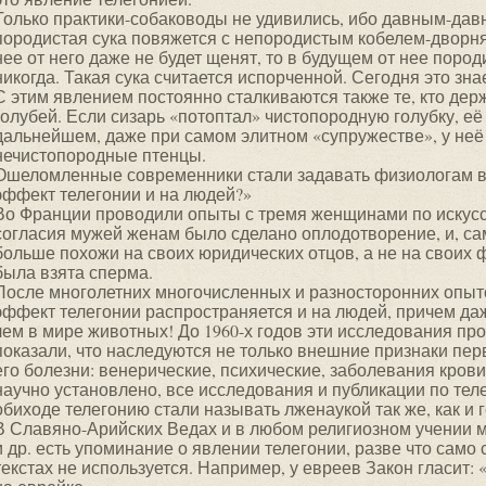
Только практики-собаководы не удивились, ибо давным-давн
породистая сука повяжется с непородистым кобелем-дворняг
нее от него даже не будет щенят, то в будущем от нее поро
никогда. Такая сука считается испорченной. Сегодня это зн
С этим явлением постоянно сталкиваются также те, кто дер
голубей. Если сизарь «потоптал» чистопородную голубку, её 
дальнейшем, даже при самом элитном «супружестве», у неё б
нечистопородные птенцы.
Ошеломленные современники стали задавать физиологам в
эффект телегонии и на людей?»
Во Франции проводили опыты с тремя женщинами по искус
согласия мужей женам было сделано оплодотворение, и, са
больше похожи на своих юридических отцов, а не на своих 
была взята сперма.
После многолетних многочисленных и разносторонних опыто
эффект телегонии распространяется и на людей, причем д
чем в мире животных! До 1960-х годов эти исследования пр
показали, что наследуются не только внешние признаки пер
его болезни: венерические, психические, заболевания крови и
научно установлено, все исследования и публикации по тел
обиходе телегонию стали называть лженаукой так же, как и г
В Славяно-Арийских Ведах и в любом религиозном учении ми
и др. есть упоминание о явлении телегонии, разве что сам
текстах не используется. Например, у евреев Закон гласит: