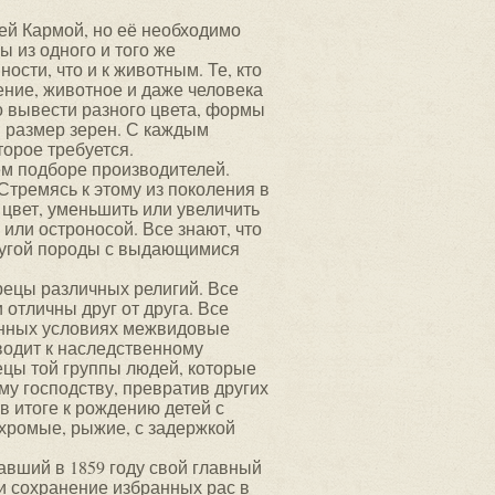
ей Кармой, но её необходимо
 из одного и того же
сти, что и к животным. Те, кто
ение, животное и даже человека
 вывести разного цвета, формы
и размер зерен. С каждым
торое требуется.
ем подборе производителей.
Стремясь к этому из поколения в
 цвет, уменьшить или увеличить
 или остроносой. Все знают, что
другой породы с выдающимися
ецы различных религий. Все
 отличны друг от друга. Все
твенных условиях межвидовые
водит к наследственному
цы той группы людей, которые
му господству, превратив других
в итоге к рождению детей с
 хромые, рыжие, с задержкой
авший в 1859 году свой главный
и сохранение избранных рас в