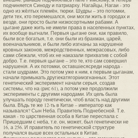
подчиняется Синоду и патриарху. Нагайцы, Нагаи - это
одно из жёлтых племён, тюрки. Шудры – это потомки,
дети тех, кто перемешался, они могли жить в городах и
везде, они просто были низкосортными рабами. А
цыгане даже жить не имели права в населенных пунктах,
их вообще выгнали. Первыя цыгане они, как правило,
были все богатыя, т.е. они были из брахман, царей,
военачальников, и были либо изгнаны за нарушенiе
кровных законов, межродственных, межрасовых, либо
сами сбежали, чтоб их не наказали прихватив с собой
добро. Т.е. первыя цыгане – это те, кто сам совершил
нарушенiя. А их потомки, оставшiесясреди народа -
стали шудрами. Это потом уже к ним, к первым цыганам,
начали примыкать другiекатягорiиизгнанных. Этот
генетический эксперимент начали серыя, создав
системы, что на (рис 61), а потом уже продолжили
эксперименты с другими народами. Их цель была
улучшать породу генетически, чтоб власть над другими
была. Вѣдь те же 12-ть в Китае – император как
назывался? Сын Неба. Правитель Поднебесной. Т.е.
какая - то царственная особа в Китае переспала с
Пришедшим с неба, т.е. он, может, был генетически не
16, а 256. И правитель по генетической структуре
получался выше всех остальных в Китае.