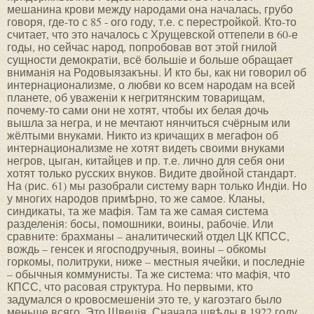
мешанина крови между народами она началась, грубо
говоря, где-то с 85 - ого году, т.е. с перестройкой. Кто-то
считает, что это началось с Хрущевской оттепели в 60-е
годы, но сейчас народ, попробовав вот этой гнилой
сущности демократiи, всё большiе и больше обращает
вниманiя на Родовыязакъны. И кто бы, как ни говорил об
интернационализме, о любви ко всем народам на всей
планете, об уваженiи к негритянским товарищам,
почему-то сами они не хотят, чтобы их белая дочь
вышла за негра, и не мечтают нянчиться счёрным или
жёлтыми внуками. Никто из кричащих в мегафон об
интернационализме не хотят видеть своими внуками
негров, цыган, китайцев и пр. т.е. лично для себя они
хотят только русских внуков. Видите двойной стандарт.
На (рис. 61) мы разобрали систему варн только Индiи. Но
у многих народов примѣрно, то же самое. Кланы,
синдикаты, та же мафiя. Там та же самая система
разделенiя: босы, помошники, воины, рабочiе. Или
сравните: брахманы – аналитический отдел ЦК КПСС,
вождь – генсек и ягосподручныя, воины – обкомы
горкомы, политруки, ниже – местныя ячейки, и последнiе
– обычныя коммунисты. Та же система: что мафiя, что
КПСС, что расовая структура. Но первыми, кто
задумался о кровосмешенiи это те, у кагоэтаго было
меньше всяго. Это Швецiя. Сначала швѣды в 1922 году