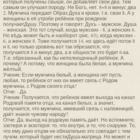
которыя получены свыше, он добавляет свои два. Тем
самым он улучшил породу. Не Богъ, нет. 8+8 и минус два
2. Мужчина передает Образ Духа и крови, т.е. свои 8. А у
женщины в её утробе ребёнок при рожденiи
получаетДɣшу. Поэтому и говорят: Духъ – мужское, Дɣша
– женская. Это тот случай, когда мужских - 8, а женских 6.
Но вѣдь может быть и наоборот (рис. 63), когда мужских -
6, а женских 8. Тоже получается 14, но здесь идёт поток 8
и 8, но только уровень вот так обрезается, что
получается 8 и минус два, а в общности это будет 6-ка.
Т.е. обрезанный, как бы неполноценный ребёнок. А
почему? А потому, что женщина была белая, а мужчина
жёлтый.
Ученик: Если мужчина белый, а женщина нет пусть
любая, то ребёнок от них он имеет связь с Родом
мужчины, с Родом свояго отца?
Отче: - Да.
Ученик: Получается, что ребенок имеет выхода на канал
Родовой памяти отца, на канал белых, а значит,
получается, что мужчина, имевший связь с наложницей,
даёт знанiя чужому народу?
Отче: Да, выход на родовую память даёт. Но вспомните,
эзотерiя и экзотерiя: то, что внутри, и то, что снаружи. То,
что ему дано отцом не обязательно это совпадет с тем
лучом, который будет нестиДɣша-матрица. Но может и