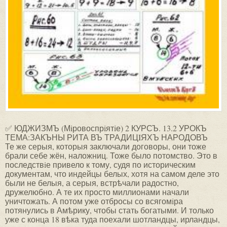
✅ ЮДЖИЗМЪ (Мiровоспрiятiе) 2 КУРСЪ. 13.2 УРОКЪ
ТЕМА:ЗАКЪНЫ РИТА ВЪ ТРАДИЦIЯХЪ НАРОДОВЪ
Те же серыя, которыя заключали договоры, они тоже
брали себе жён, наложниц. Тоже было потомство. Это в
последствiе привело к тому, судя по историческим
документам, что индейцы белых, хотя на самом деле это
были не белыя, а серыя, встрѣчали радостно,
дружелюбно. А те их просто миллионами начали
уничтожать. А потом уже отбросы со всягомiра
потянулись в Амѣрику, чтобы стать богатыми. И только
уже с конца 18 вѣка туда поехали шотландцы, ирландцы,