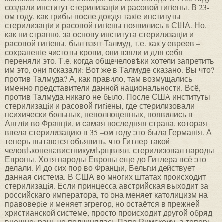
создали институт стерилизацiи и расовой гигiены. В 23-
ом году, как грибы после дождя такiе институты
стерилизацiи и расовой гигiены появились в США. Но,
как ни странно, за основу института стерилизацiи и
расовой гигiены, был взят Талмуд, т.е. как у евреев –
сохраненiе чистоты крови, они взяли и для себя
переняли это. Т.е. когда общечеловѣки хотели запретить
им это, они показали: Вот же в Талмуде сказано. Вы что?
против Талмуда? А, как правило, там возмущались
именно представители данной национальности. Всё,
против Талмуда никаго не было. После США институты
стерилизацiи и расовой гигiены, где стерилизовали
психически больных, неполноценных, появились в
Англiи во Францiи, и самая последняя страна, которая
ввела стерилизацию в 35 –ом году это была Германiя. А
теперь пытаются объявить, что Гитлер такой
человѣконенавистникумѣрщвлял, стерилизовал народы
Европы. Хотя народы Европы еще до Гитлера всё это
делали. И до сих пор во Францiи, Бельгiи действует
данная система. В США во многих штатах происходит
стерилизацiя. Если принцесса австрийская выходит за
российскаго императора, то она меняет католицизм на
правоверiе и меняет эгрегор, но остаётся в прежней
христианской системе, просто происходит другой обряд
внешне: раньше подчинялась Папе Римскому, а теперь