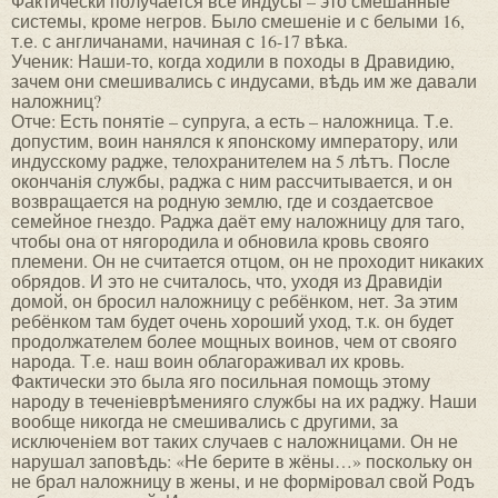
Фактически получается все индусы – это смешанные
системы, кроме негров. Было смешенiе и с белыми 16,
т.е. с англичанами, начиная с 16-17 вѣка.
Ученик: Наши-то, когда ходили в походы в Дравидию,
зачем они смешивались с индусами, вѣдь им же давали
наложниц?
Отче: Есть понятiе – супруга, а есть – наложница. Т.е.
допустим, воин нанялся к японскому императору, или
индусскому радже, телохранителем на 5 лѣтъ. После
окончанiя службы, раджа с ним рассчитывается, и он
возвращается на родную землю, где и создаетсвое
семейное гнездо. Раджа даёт ему наложницу для таго,
чтобы она от нягородила и обновила кровь свояго
племени. Он не считается отцом, он не проходит никаких
обрядов. И это не считалось, что, уходя из Дравидiи
домой, он бросил наложницу с ребёнком, нет. За этим
ребёнком там будет очень хороший уход, т.к. он будет
продолжателем более мощных воинов, чем от свояго
народа. Т.е. наш воин облагораживал их кровь.
Фактически это была яго посильная помощь этому
народу в теченiеврѣменияго службы на их раджу. Наши
вообще никогда не смешивались с другими, за
исключенiем вот таких случаев с наложницами. Он не
нарушал заповѣдь: «Не берите в жёны…» поскольку он
не брал наложницу в жены, и не формiровал свой Родъ