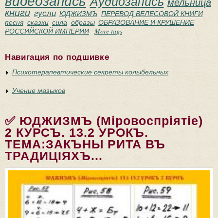
видеозапись
Аудиозапись
мельница
книги
гусли
ЮДЖИЗМЪ
ПЕРЕВОД ВЕЛЕСОВОЙ КНИГИ
песня
сказки
сила
образы
ОБРАЗОВАНИЕ И КРУШЕНИЕ
РОССИЙСКОЙ ИМПЕРИИ
More tags
Навигация по подшивке
Психотерапевтические секреты колыбельных
Учение мазыков
✅ ЮДЖИЗМЪ (Мiровоспрiятiе)
2 КУРСЪ. 13.2 УРОКЪ.
ТЕМА:ЗАКЪНЫ РИТА ВЪ
ТРАДИЦIЯХЪ...