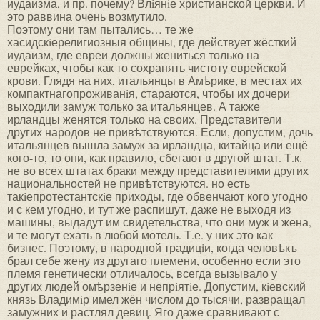
иудаизма, и пр. почему? Влiянiе христианской церкви. И
это раввина очень возмутило.
Поэтому они там пытались… те же
хасидскiерелигиозныя общины, где действует жёсткий
иудаизм, где евреи должны жениться только на
еврейках, чтобы как то сохранять чистоту еврейской
крови. Глядя на них, итальянцы в Амѣрике, в местах их
компактнагопроживанiя, стараются, чтобы их дочери
выходили замуж только за итальянцев. А также
ирландцы женятся только на своих. Представители
других народов не привѣтствуются. Если, допустим, дочь
итальянцев вышла замуж за ирландца, китайца или ещё
кого-то, то они, как правило, сбегают в другой штат. Т.к.
не во всех штатах браки между представителями других
национальностей не привѣтствуются. но есть
такiепротестантскiе приходы, где обвенчают кого угодно
и с кем угодно, и тут же распишут, даже не выходя из
машины, выдадут им свидетельства, что они муж и жена,
и те могут ехать в любой мотель. Т.е. у них это как
бизнес. Поэтому, в народной традицiи, когда человѣкъ
брал себе жену из другаго племени, особенно если это
племя генетически отличалось, всегда вызывало у
других людей омѣрзенiе и непрiятiе. Допустим, кiевский
князь Владимiр имел жён числом до тысячи, развращал
замужних и растлял девиц. Яго даже сравнивают с