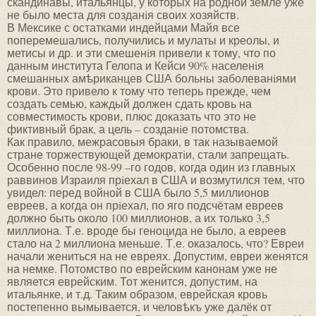
скандинавы, итальянцы, у которых на родной земле уже
не было места для созданiя своих хозяйств.
В Мексике с остатками индейцами Майя все
поперемешались, получились и мулаты и креолы, и
метисы и др. и эти смешенiя привели к тому, что по
данным института Гелопа и Кейси 90% населенiя
смешанных амѣриканцев США больны заболеванiями
крови. Это привело к тому что теперь прежде, чем
создать семью, каждый должен сдать кровь на
совместимость крови, плюс доказать что это не
фиктивный брак, а цель – созданiе потомства.
Как правило, межрасовыя браки, в так называемой
стране торжествующей демократiи, стали запрещать.
Особенно после 98-99 –го годов, когда один из главных
раввинов Израиля прiехал в США и возмутился тем, что
увидел: перед войной в США было 5,5 миллионов
евреев, а когда он прiехал, по яго подсчётам евреев
должно быть около 100 миллионов, а их только 3,5
миллиона. Т.е. вроде бы геноцида не было, а евреев
стало на 2 миллиона меньше. Т.е. оказалось, что? Евреи
начали жениться на не евреях. Допустим, евреи женятся
на немке. Потомство по еврейским канонам уже не
является еврейским. Тот женится, допустим, на
итальянке, и т.д. Таким образом, еврейская кровь
постепенно вымывается, и человѣкъ уже далёк от