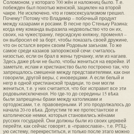
Соломоном, у котораго 700 жён и наложниц было. Т.е.
побежден был похотью женской, зациклен на второй
чакре. Не исключено, что и гомосексуализмом грешил.
Почему? Потому что Владимiр – побочный продукт
между хазарами и росами. В песне про Стеньку Разина:
когда ему команда выразила недовольство что он их,
своих, на чужестранку, персидскую княжну, променял –
он выбросил её за борт, чтобы показать своей дружине,
что он остался верен своим Родовым закънам. То же
самое среди казаков запорожской сечи: считалось
низостью, если он брал в жены турчанку, или из нагаев.
Здесь даже рѣчи не было, чтобы жениться на еврейке. И
заметьте, ислам и христианство было построено так, что
запрещалось смешенiе между представителями, как они
говорили, другой веры, с иноверцами. А если белый и
негр в одной христианской традицiи, то они могли
жениться, т.е. у них считается, что бог исправит все эти
родовыяисключенiя. Но где-то до середины 15 вѣка
были запрещены браки между католиками и
ортодоксами, т.е. правоверными. И это продолжалось до
начала 20-го вѣка. Допустим те же протестантскiе и
католическiе немки, которыя становились жёнами
русских государей. Они должны были из своих церквей
перейти, как сейчас говорят, в «православiе», т.е. РПЦ-
ую систему, перекреститься, и только после этаго можно