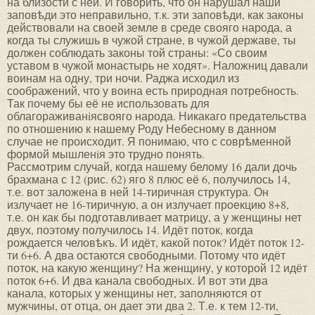
на близости с ней. И говорить, что он нарушал наши
заповѣди это неправильно, т.к. эти заповѣди, как законы
действовали на своей земле в среде свояго народа, а
когда ты служишь в чужой стране, в чужой державе, ты
должен соблюдать законы той страны: «Со своим
уставом в чужой монастырь не ходят». Наложниц давали
воинам на одну, три ночи. Раджа исходил из
соображений, что у воина есть природная потребность.
Так почему бы её не использовать для
облагораживанiясвояго народа. Никакаго предательства
по отношению к нашему Роду Небесному в данном
случае не происходит. Я понимаю, что с соврѣменной
формой мышленiя это трудно понять.
Рассмотрим случай, когда нашему белому 16 дали дочь
брахмана с 12 (рис. 62) яго 8 плюс её 6, получилось 14,
т.е. вот заложена в ней 14-тиричная структура. Он
излучает не 16-тиричную, а он излучает проекцию 8+8,
т.е. он как бы подготавливает матрицу, а у женщины нет
двух, поэтому получилось 14. Идёт поток, когда
рождается человѣкъ. И идёт, какой поток? Идёт поток 12-
ти 6+6. А два остаются свободными. Потому что идёт
поток, на какую женщину? На женщину, у которой 12 идёт
поток 6+6. И два канала свободных. И вот эти два
канала, которых у женщины нет, заполняются от
мужчины, от отца, он дает эти два 2. Т.е. к тем 12-ти,