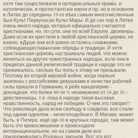
хотя там существовали и ортодоксальныя храмы, и
католическiе, и протестантскiе кирхи и пр. но в основном
в Литве до середины 19-го вѣка самым многочисленным
был Культ Перкунасаи Культ Мары. И до сих пор в Литве
очень много народа, которыя официально считаются
христианами, но, по сути, они по всей Европе, двоеверы.
Даже если их крестили в любой христианской церкви, не
важно, вДɣше они всё равно остались славѧнами,
соблюдающiеславѧнские обряды и традицiи. И хотя
христианская церковь настраивала людей, что можно
жениться на других чужестранных народах, если они в
пределах данной религиозной традицiи в народе это не
приживалось, сколько бы попы к этому не призывали.
Поэтому во второй мiровой войне, когда первыя
эшелоны с российскими девушками в качестве рабочей
силы пришли в Германию, в рейх канцелярию -
докладная, что более 80-ти % незамужних от 16 до 30 –
девственницы, т.е. пока в народе такая высокая
нравственность, народ не победим. О чем это говорит?
Что революцiя дала всем свободу в совдепiи, все спали
под одним одеялом – ничягоподобнаго. В Москве, может
быть, в Питере, ещё где-то в крупных городах, там может
быть это кровосмешенiе и происходило
интернациональное, но на самом деле все
придерживались Родовых закънов. Вот эта вот