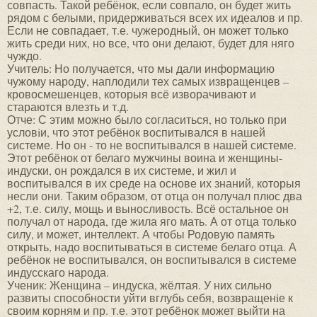
совпасть. Такой ребёнок, если совпало, он будет жить
рядом с белыми, придерживаться всех их идеалов и пр.
Если не совпадает, т.е. чужеродный, он может только
жить среди них, но все, что они делают, будет для няго
чуждо.
Учитель: Но получается, что мы дали информацию
чужому народу, наплодили тех самых извращенцев –
кровосмешенцев, которыя всё изворачивают и
стараются влезть и т.д.
Отче: С этим можно было согласиться, но только при
условiи, что этот ребёнок воспитывался в нашей
системе. Но он - то не воспитывался в нашей системе.
Этот ребёнок от белаго мужчины воина и женщины-
индуски, он рождался в их системе, и жил и
воспитывался в их среде на основе их знаний, которыя
несли они. Таким образом, от отца он получал плюс два
+2, т.е. силу, мощь и выносливость. Всё остальное он
получал от народа, где жила яго мать. А от отца только
силу, и может, интеллект. А чтобы Родовую память
открыть, надо воспитываться в системе белаго отца. А
ребёнок не воспитывался, он воспитывался в системе
индусскаго народа.
Ученик: Женщина – индуска, жёлтая. У них сильно
развиты способности уйти вглубь себя, возвращенiе к
своим корням и пр. т.е. этот ребёнок может выйти на