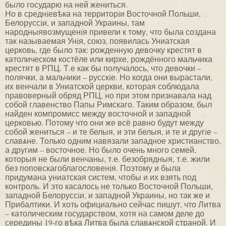
было государю на ней жениться.
Но в среднiевѣка на территорiи Восточной Польши,
Белоруссiи, и западной Украины, там
народныявозмущенiя привели к тому, что была создана
так называемая Унiя, союз, появилась Униатская
церковь, где было так: рожденную девочку крестят в
католическом костёле или кирхе, рождённого мальчика
крестят в РПЦ. Т.е как бы получалось, что девочки –
полячки, а мальчики – русскiе. Но когда они вырастали,
их венчали в Униатской церкви, которая соблюдала
правоверный обряд РПЦ, но при этом признавала над
собой главенство Папы Римскаго. Таким образом, был
найден компромисс между восточной и западной
церковью. Потому что они же всё равно будут между
собой жениться – и те белыя, и эти белыя, и те и другiе –
славѧне. Только одним навязали западное христианство,
а другим – восточное. Но было очень много семей,
которыя не были венчаны, т.е. безобрядныя, т.е. жили
без поповскагоблагословенiя. Поэтому и была
придумана униатская систем, чтобы и их взять под
контроль. И это касалось не только Восточной Польши,
западной Белоруссiи, и западной Украины, но так же и
Прибалтики. И хоть официально сейчас пишут, что Литва
– католическим государством, хотя на самом деле до
середины 19-го вѣка Литва была славѧнской страной. И