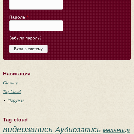
Пароль
*
Забыли пароль?
Навигация
Glossary
Tag Cloud
Форумы
Tag cloud
видеозапись
Аудиозапись
мельница