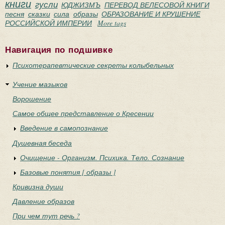
книги
гусли
ЮДЖИЗМЪ
ПЕРЕВОД ВЕЛЕСОВОЙ КНИГИ
песня
сказки
сила
образы
ОБРАЗОВАНИЕ И КРУШЕНИЕ
РОССИЙСКОЙ ИМПЕРИИ
More tags
Навигация по подшивке
Психотерапевтические секреты колыбельных
Учение мазыков
Ворошение
Самое общее представление о Кресении
Введение в самопознание
Душевная беседа
Очищение - Организм. Психика. Тело. Сознание
Базовые понятия [ образы ]
Кривизна души
Давление образов
При чем тут речь ?