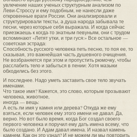
увлечение наших ученых структурным анализом по
Леви-Строссу и ему подобным, не нанесли даже
откровенные враги России. Они анализировали и
структурировали тексты, а душа народа забывала те
песни, через которые себя выражала. И когда сейчас
приезжаешь к когда-то знатным певуньям, они с трудом
вспоминают «Летят утки, и три гуся:» Все остальное —
советская эстрада:
Способность русского человека петь песню, то поя ее, то
сказывая, это важнейшая часть душевного очищения.
Не возбраняется при этом и пропустить рюмочку, чтобы
расслабить тело и забыться в пении: Хотя мазыки
обходились без этого.
И последнее. Надо уметь заставить свое тело звучать
именами.
Что такое имя? Кажется, это слово, которым прозывают
человека, животное,
иногда — вещь:
А есть ли имя у камня или дерева? Откуда же ему
взяться, если человек ему этого имени не давал. Да,
верно. Но вот было время, когда Бог создал своего
первого человека и поручил ему дать имена всему, что
было создано. И Адам давал имена. И назвал камень
камнем. Как он это узнал? И не можем ли мы повторить