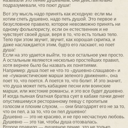
подразумевали, что поют души!
Вот эту мысль надо принять как исходную: если мы
хотим спеть душевно, надо петь душой. Это первое и
безусловное правило, которое невозможно принять ни
одному фольклористу, если он естественник и не
чувствует своей души, веря в то, что есть только тело.
Тело при этом звучит, звучит, как хорошая скрипка, и
даже наслаждается этим, будто его ласкают, но поет
душа!
Если на это удается выйти, то все остальное уже просто.
А остальным являются несколько простейших правил,
хотя вернее было бы назвать их понятиями.
Например: душа поет не что-то «душевно-слащавое» и
не «гуманистические марши зеленого движения», она
поет то, что поется. А поется то, что болит. И это значит,
что душа может петь кабацкие песни или воинские
марши, или жестокие романсы, и это все будет душевно.
И когда пьяная блатная братва сует в кабаке пачки денег
опустившемуся ресторанному певцу с пропитым
голосом и плохим слухом, — они благодарят его не за то,
что он пел, а за то, что он пел душевно!
Душевно — это не красиво, и не про несчастную любовь.
Душевно — это так, чтобы душа отозвалась.
Второе правило — душевное пение, это не только