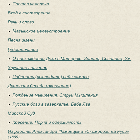
Состав человека
Вход в снотворение
Речь и слово
Мазыкское целеустроение
Песня имени
Гудошничание
О нисхождении Духа в Материю. Знание, Сознание, Ум
Звучание значения
Победить (выследить) себя самого
Душевная беседа (окончание)
Рождение мышления. Струи Мышления
Русские боги в зазеркалье. Баба Яга
Мирской Суд
Кресение. Порча и одержимость
Из работы Александра Фаминцына «Скоморохи на Руси»
(1889)