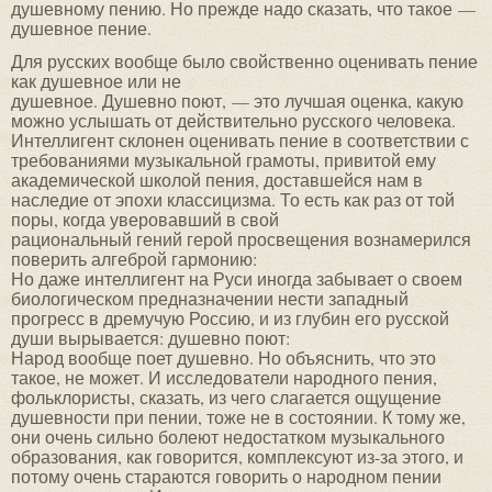
душевному пению. Но прежде надо сказать, что такое —
душевное пение.
Для русских вообще было свойственно оценивать пение
как душевное или не
душевное. Душевно поют, — это лучшая оценка, какую
можно услышать от действительно русского человека.
Интеллигент склонен оценивать пение в соответствии с
требованиями музыкальной грамоты, привитой ему
академической школой пения, доставшейся нам в
наследие от эпохи классицизма. То есть как раз от той
поры, когда уверовавший в свой
рациональный гений герой просвещения вознамерился
поверить алгеброй гармонию:
Но даже интеллигент на Руси иногда забывает о своем
биологическом предназначении нести западный
прогресс в дремучую Россию, и из глубин его русской
души вырывается: душевно поют:
Народ вообще поет душевно. Но объяснить, что это
такое, не может. И исследователи народного пения,
фольклористы, сказать, из чего слагается ощущение
душевности при пении, тоже не в состоянии. К тому же,
они очень сильно болеют недостатком музыкального
образования, как говорится, комплексуют из-за этого, и
потому очень стараются говорить о народном пении