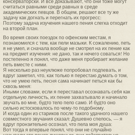
консерваторски. И все доказывают, что они тоже могут
считаться равными среди равных в среде
академических певцов. В общем, решают все ту же
задачу как догнать и перегнать их прогресс:
Поэтому задача изучения нашего пения слегка отходит
на второй план.
Во время своих поездок по офенским местам, я
познакомился с тем, как пели мазыки. К сожалению, петь
я не умел, и сначала вообще не смотрел на их пение как
на предмет изучения: не дано, так и нечего соваться! Но
постепенно я понял, что даже меня пробирает желание
петь вместе с ними.
Я несколько раз неуклюже попробовал подпевать, и
вдруг заметил, что, как только я перестаю думать о том,
что не умею петь, песня сама начинает петься как бы
сквозь меня:
Иными словами, если я переставал осознавать себя как
отдельную личность, их пение захватывало и начинало
звучать во мне, будто тело пело само. И будто оно
сильно истосковалось по чему-то подобному.
И когда один из стариков после такого удачного нашего
совместного звучания сказал: Душевно спелось, — я
вдруг пронзительно осознал, что пела моя душа:
Вот тогда я впервые понял, что они не случайно
называли это пение душевным, они действительно