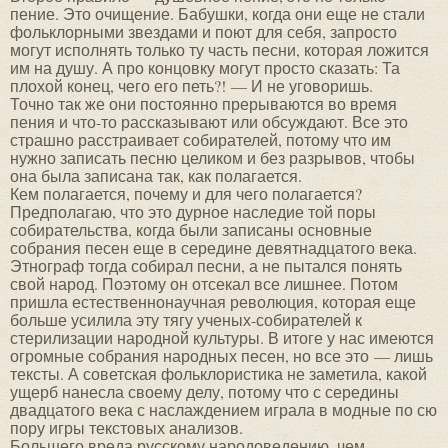
пение. Это очищение. Бабушки, когда они еще не стали
фольклорными звездами и поют для себя, запросто
могут исполнять только ту часть песни, которая ложится
им на душу. А про концовку могут просто сказать: Та
плохой конец, чего его петь?! — И не уговоришь.
Точно так же они постоянно прерываются во время
пения и что-то рассказывают или обсуждают. Все это
страшно расстраивает собирателей, потому что им
нужно записать песню целиком и без разрывов, чтобы
она была записана так, как полагается.
Кем полагается, почему и для чего полагается?
Предполагаю, что это дурное наследие той поры
собирательства, когда были записаны основные
собрания песен еще в середине девятнадцатого века.
Этнограф тогда собирал песни, а не пытался понять
свой народ. Поэтому он отсекал все лишнее. Потом
пришла естественнонаучная революция, которая еще
больше усилила эту тягу ученых-собирателей к
стерилизации народной культуры. В итоге у нас имеются
огромные собрания народных песен, но все это — лишь
тексты. А советская фольклористика не заметила, какой
ущерб нанесла своему делу, потому что с середины
двадцатого века с наслаждением играла в модные по сю
пору игры текстовых анализов.
Большего вреда русскому народоведению, чем