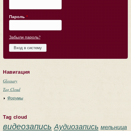
Пароль
*
Забыли пароль?
Навигация
Glossary
Tag Cloud
Форумы
Tag cloud
видеозапись
Аудиозапись
мельница