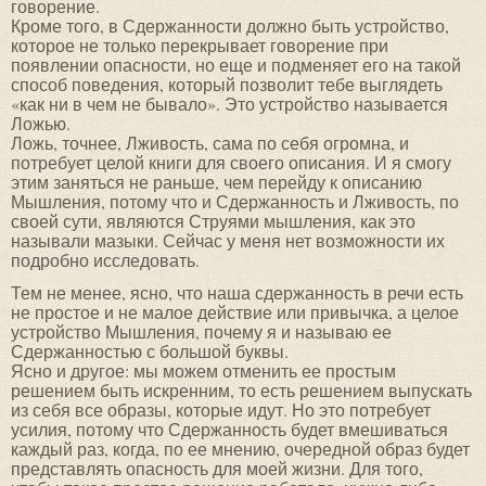
говорение.
Кроме того, в Сдержанности должно быть устройство,
которое не только перекрывает говорение при
появлении опасности, но еще и подменяет его на такой
способ поведения, который позволит тебе выглядеть
«как ни в чем не бывало». Это устройство называется
Ложью.
Ложь, точнее, Лживость, сама по себя огромна, и
потребует целой книги для своего описания. И я смогу
этим заняться не раньше, чем перейду к описанию
Мышления, потому что и Сдержанность и Лживость, по
своей сути, являются Струями мышления, как это
называли мазыки. Сейчас у меня нет возможности их
подробно исследовать.
Тем не менее, ясно, что наша сдержанность в речи есть
не простое и не малое действие или привычка, а целое
устройство Мышления, почему я и называю ее
Сдержанностью с большой буквы.
Ясно и другое: мы можем отменить ее простым
решением быть искренним, то есть решением выпускать
из себя все образы, которые идут. Но это потребует
усилия, потому что Сдержанность будет вмешиваться
каждый раз, когда, по ее мнению, очередной образ будет
представлять опасность для моей жизни. Для того,