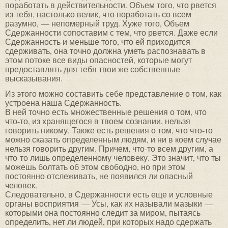
поработать в действительности. Объем того, что рвется
из тебя, настолько велик, что поработать со всем
разумно, — непомерный труд. Хуже того, Объем
Сдержанности сопоставим с тем, что рвется. Даже если
Сдержанность и меньше того, что ей приходится
сдерживать, она точно должна уметь распознавать в
этом потоке все виды опасностей, которые могут
предоставлять для тебя твои же собственные
высказывания.
Из этого можно составить себе представление о том, как
устроена наша Сдержанность.
В ней точно есть множественные решения о том, что
что-то, из хранящегося в твоем сознании, нельзя
говорить никому. Также есть решения о том, что что-то
можно сказать определенным людям, и ни в коем случае
нельзя говорить другим. Причем, что-то всем другим, а
что-то лишь определенному человеку. Это значит, что ты
можешь болтать об этом свободно, но при этом
постоянно отслеживать, не появился ли опасный
человек.
Следовательно, в Сдержанности есть еще и условные
органы восприятия — Усы, как их называли мазыки —
которыми она постоянно следит за миром, пытаясь
определить, нет ли людей, при которых надо сдержать