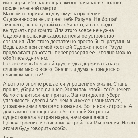
имя веры, ибо настоящая жизнь начинается только
после телесной смерти.
Мазыки говорили по-другому: разрушение
Сдержанности не лишает тебя Разума. Не болтай
лишнего, не выпускай из себя того, что не надо
выпускать при ком-то. Для этого вовсе не нужна
Сдержанность, как самостоятельное устройство
сознания. Для этого достаточно просто быть разумным.
Ведь даже при самой жесткой Сдержанности Разум
продолжает работать, перепроверяя ее. Вполне можно
обойтись одним им.
Но это очень большой труд, ведь сдерживать надо
слишком много всего! Значит, и думать придется о
слишком многом!
А вот это вполне решается упрощением жизни. Стань
проще, убери все лишнее. Живи так, чтобы тебе нечего
было стыдиться или прятать. Заплати долги, убери
уязвимости, сделай все, чем вынужден заниматься,
упражнениями для самопознания. Вот и вся хитрость. А
для самого опрощения собственной Хитрости
существовала Хитрая наука, начинавшаяся с
Целеустроения и описания устройства Мышления. Но об
этом я буду говорить особо.
Тэги: