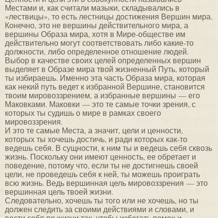
Местами и, как считали мазыки, складывались в
«лествицы», то есть лестницы достижения Вершин мира.
Конечно, это не вершины действительного мира, а
вершины Образа мира, хотя в Мире-обществе им
действительно могут соответствовать либо какие-то
должности, либо определенное отношение людей.
Выбор в качестве своих целей определенных вершин
выделяет в Образе мира твой жизненный Путь, который
ты избираешь. Именно эта часть Образа мира, которая
как некий путь ведет к избранной Вершине, становится
твоим мировоззрением, а избранные вершины — его
Маковками. Маковки — это те самые точки зрения, с
которых ты судишь о мире в рамках своего
мировоззрения.
И это те самые Места, а значит, цели и ценности,
которых ты хочешь достичь, и ради которых как-то
ведешь себя. В сущности, к ним ты и ведешь себя сквозь
жизнь. Поскольку они имеют ценность, ее обретает и
поведение, потому что, если ты не достигнешь своей
цели, не проведешь себя к ней, ты можешь проиграть
всю жизнь. Ведь вершинная цель мировоззрения — это
вершинная цель твоей жизни.
Следовательно, хочешь ты того или не хочешь, но ты
должен следить за своими действиями и словами, и
вести себя по жизни так, чтобы избегать помех и