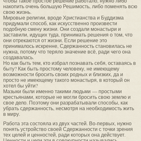
чтобы такое простое решение работало, нужно либо
накопить очень большую Решимость, либо поменять всю
свою жизнь.
Мировые религии, вроде Христианства и Буддизма
придумали способ, как искусственно произвести
подобную смену жизни. Они создали монастыри и
заставили, идущих туда, принимать решения о том, что
они отрекаются от жизни. Если решение это
принималось искренне, Сдержанность становилась не
нужна, потому что теряло значение всё, ради чего она
создавалась.
Но как быть тем, кто избрал познавать себя, оставаясь в
быту? Как быть простому человеку, не имеющему
возможности бросить своих родных и близких, да и
просто не имеющему такого монастыря, в который он
хотел бы уйти?
Мазыки были именно такими людьми — простыми
крестьянами, которые не могли бросить свою землю и
свое дело. Поэтому они разрабатывали способы, как
убрать сдержанность, несмотря на необходимость жить
в миру.
Работа эта состояла из двух частей. Во-первых, нужно
понять устройство своей Сдержанности с точки зрения
тех целей и ценностей, ради которых она действует.
Ценности и цели эти в совокупности назывались