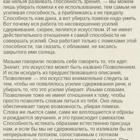
как нельзя развивать способность зрения, — мы можем
лишь убирать помехи к ее использованию, тем самым не
усиливая способность, а приближаясь к ее пределу.
Способность нам дана, а вот убирать помехи надо уметь.
Вот почему вся работа по несовершению усилий
сдерживания, скорее, является искусством. И не имеет
действительного отношения к самой способности не
совершать усилий. Она работает только с помехами этой
способности, так сказать, с облаками, не касаясь
закрытого ими солнца.
Мазыки говорили: позволь себе говорить то, что идет.
Значит, это искусство может быть названо Позволением.
И если исходить из предшествовавшего описания,
Позволение — это искусство внимательно следить за
тем, чтобы не появлялось усилие сдерживания речи, и
убирать то, что это усилие убирает. Иными словами,
Позволение тоже не имеет отношения к тому, чтобы
просто позволять словам литься из тебя. Оно лишь
обеспечивает такую возможность, убирая помехи.
Слова же льются сами, сами же воплощаются и образы
и рождаются звучания, и это происходит самокатом.
Способность истекать образами естественно присуща
нам, и если бы мы не сдерживались, то изливали бы их
непрерывным потоком, сопоставимым с потоком
восприятия, то есть с потоком творения образов. Про