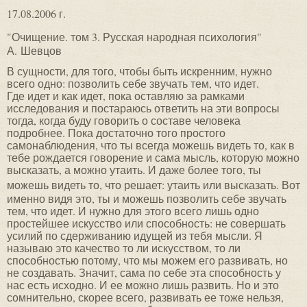
17.08.2006 г.
"Очищение. том 3. Русская народная психология"
А. Шевцов
В сущности, для того, чтобы быть искренним, нужно
всего одно: позволить себе звучать тем, что идет.
Где идет и как идет, пока оставляю за рамками
исследования и постараюсь ответить на эти вопросы
тогда, когда буду говорить о составе человека
подробнее. Пока достаточно того простого
самонаблюдения, что ты всегда можешь видеть то, как в
тебе рождается говорение и сама мысль, которую можно
высказать, а можно утаить. И даже более того, ты
можешь видеть то, что решает: утаить или высказать.
Вот
именно видя это, ты и можешь позволить себе звучать
тем, что идет. И нужно для этого всего лишь одно
простейшее искусство или способность: не совершать
усилий по сдерживанию идущей из тебя мысли. Я
называю это качество то ли искусством, то ли
способностью потому, что мы можем его развивать, но
не создавать. Значит, сама по себе эта способность у
нас есть исходно. И ее можно лишь развить. Но и это
сомнительно, скорее всего, развивать ее тоже нельзя,