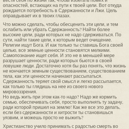
опасностей, встающих на пути к твоей цели. Вот откуда
рождается потребность в Сдержанности и Лжи. Цель
оправдывает их в твоих глазах.
Что можно сделать, чтобы обесценить эти цели, и тем
ослабить или убрать Сдержанность? Найти более
высокие цели, ради которых не надо сдерживаться. По
сути, найти такие цели, к которым ведет очищение.
Религии ищут Бога. И как только ты ставишь Бога своей
целью, все земные ценности становятся мелкими.
Самопознание ищет себя. И это не в меньшей мере
разрушает ценности, ради которых бьются в своей
ловушке люди. Достаточно хотя бы раз понять, что жизнь
не кончается земным существованием, существованием
тела, как эти ценности начинают рассыпаться.
Сдержанность теряет свой смысл и легко рассыпается,
как только ты глядишь на нее из своего нового
мировоззрения.
Но ведь жить при этом как-то надо? Надо же кормить
семью, обеспечивать себя, просто выполнять ту задачу,
ради которой пришел на землю! Как же все это делать,
если без сдержанности и хитрости ты становишься
уязвим, и можешь просто не выжить?
Христианство учило принимать с радостью смерть во