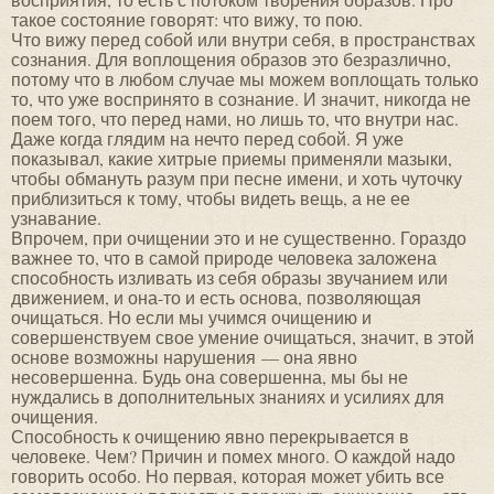
такое состояние говорят: что вижу, то пою.
Что вижу перед собой или внутри себя, в пространствах
сознания. Для воплощения образов это безразлично,
потому что в любом случае мы можем воплощать только
то, что уже воспринято в сознание. И значит, никогда не
поем того, что перед нами, но лишь то, что внутри нас.
Даже когда глядим на нечто перед собой. Я уже
показывал, какие хитрые приемы применяли мазыки,
чтобы обмануть разум при песне имени, и хоть чуточку
приблизиться к тому, чтобы видеть вещь, а не ее
узнавание.
Впрочем, при очищении это и не существенно. Гораздо
важнее то, что в самой природе человека заложена
способность изливать из себя образы звучанием или
движением, и она-то и есть основа, позволяющая
очищаться. Но если мы учимся очищению и
совершенствуем свое умение очищаться, значит, в этой
основе возможны нарушения — она явно
несовершенна. Будь она совершенна, мы бы не
нуждались в дополнительных знаниях и усилиях для
очищения.
Способность к очищению явно перекрывается в
человеке. Чем? Причин и помех много. О каждой надо
говорить особо. Но первая, которая может убить все