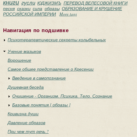
книги
гусли
ЮДЖИЗМЪ
ПЕРЕВОД ВЕЛЕСОВОЙ КНИГИ
песня
сказки
сила
образы
ОБРАЗОВАНИЕ И КРУШЕНИЕ
РОССИЙСКОЙ ИМПЕРИИ
More tags
Навигация по подшивке
Психотерапевтические секреты колыбельных
Учение мазыков
Ворошение
Самое общее представление о Кресении
Введение в самопознание
Душевная беседа
Очищение - Организм. Психика. Тело. Сознание
Базовые понятия [ образы ]
Кривизна души
Давление образов
При чем тут речь ?