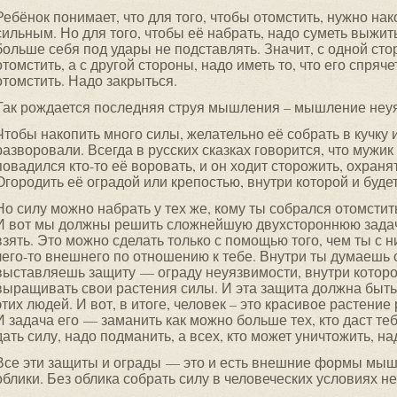
Ребёнок понимает, что для того, чтобы отомстить, нужно нак
сильным. Но для того, чтобы её набрать, надо суметь выжит
больше себя под удары не подставлять. Значит, с одной ст
отомстить, а с другой стороны, надо иметь то, что его спряче
отомстить. Надо закрыться.
Так рождается последняя струя мышления – мышление неу
Чтобы накопить много силы, желательно её собрать в кучку и
разворовали. Всегда в русских сказках говорится, что мужик
повадился кто-то её воровать, и он ходит сторожить, охраня
Огородить её оградой или крепостью, внутри которой и буде
Но силу можно набрать у тех же, кому ты собрался отомстит
И вот мы должны решить сложнейшую двухстороннюю задачу:
взять. Это можно сделать только с помощью того, чем ты 
чего-то внешнего по отношению к тебе. Внутри ты думаешь 
выставляешь защиту — ограду неуязвимости, внутри которой
выращивать свои растения силы. И эта защита должна быть 
этих людей. И вот, в итоге, человек – это красивое растени
И задача его — заманить как можно больше тех, кто даст тебе
дать силу, надо подманить, а всех, кто может уничтожить, н
Все эти защиты и ограды — это и есть внешние формы мышл
облики. Без облика собрать силу в человеческих условиях н