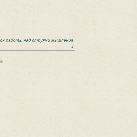
ок работы над струями мышления
›
ии