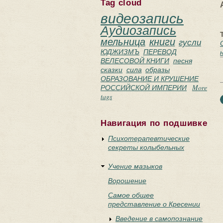
Tag cloud
видеозапись
Аудиозапись
мельница
книги
гусли
ЮДЖИЗМЪ
ПЕРЕВОД
ВЕЛЕСОВОЙ КНИГИ
песня
сказки
сила
образы
ОБРАЗОВАНИЕ И КРУШЕНИЕ
РОССИЙСКОЙ ИМПЕРИИ
More
tags
Навигация по подшивке
Психотерапевтические
секреты колыбельных
Учение мазыков
Ворошение
Самое общее
представление о Кресении
Введение в самопознание