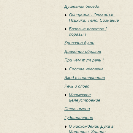
Душевная беседа
Очищение - Организм.
Психика. Тело. Сознание
Базовые понятия [
образы ]
Кривизна души
Давление образов
При чем тут речь ?
Состав человека
Вход в снотворение
Речь и слово
Мазыкское
целеустроение
Песня имени
Гудошничание
О нисхождении Духа в
Материю. Знание,