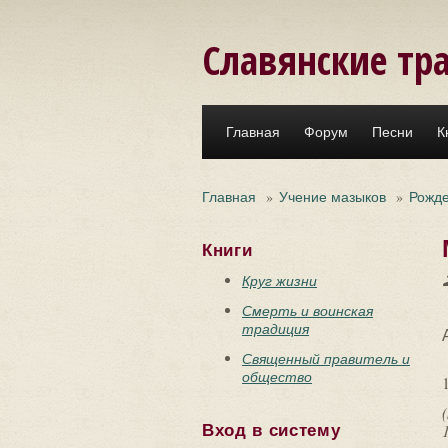
Перейти к основному содержанию
Славянские тр
Главная
Форум
Песни
К
Главная
»
Учение мазыков
»
Рожд
Книги
Круг жизни
Смерть и воинская
традиция
Священный правитель и
общество
Вход в систему