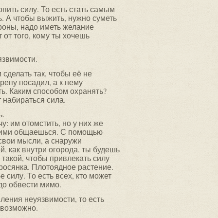
опить силу. То есть стать самым
ь. А чтобы выжить, нужно суметь
ороны, надо иметь желание
т от того, кому ты хочешь
язвимости.
 сделать так, чтобы её не
 репу посадил, а к нему
ть. Каким способом охранять?
т набираться сила.
ь.
 им отомстить, но у них же
с ними общаешься. С помощью
свои мысли, а снаружи
, как внутри огорода, ты будешь
такой, чтобы привлекать силу
е росянка. Плотоядное растение.
 силу. То есть всех, кто может
адо обвести мимо.
ения неуязвимости, то есть
евозможно.