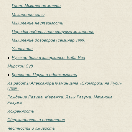
Гнет. Мышление мести
Мышление силы
Мышление неуязвимости
Порядок работы над струями мышления
Мышление договоров (семинар 1999)
Узнавание
Русские боги в зазеркалье. Баба Яга
Мирской Суд
Кресение. Порча и одержимость
Из работы Александра Фаминцына «Скоморохи на Руси»
(1889)
Рождение Разума. Мережка. Язык Разума. Механика
Разума
Искренность
Сдержанность и позволение
Честность и лживость