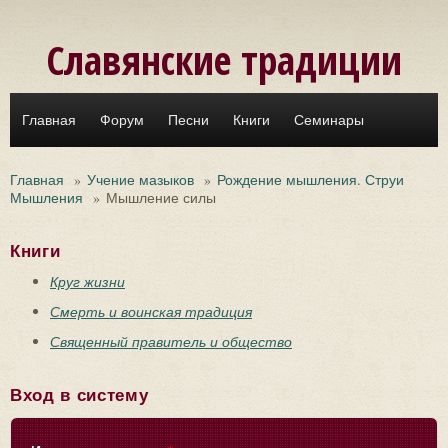
Перейти к основному содержанию
Славянские традиции
Главная
Форум
Песни
Книги
Семинары
Главная
»
Учение мазыков
»
Рождение мышления. Струи
Мышления
»
Мышление силы
Книги
Круг жизни
Смерть и воинская традиция
Священный правитель и общество
Вход в систему