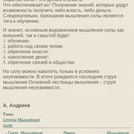
Что обеспечивает их? Получение знаний, которые дадут
возможность получить либо власть, либо деньги.
Следовательно, признаком мышления силы является
тяга к обучению.
И значит, основным выражением мышления силы как
внешней, так и скрытой будет:
1. обучение;
2. работа над своим телом;
3. обретение власти;
4. накопление денег;
5. обретение связей в обществе.
Но силу можно накопить только в условиях
неуязвимости. В итоге рождается последняя струя
мышления Основной лествицы мышления – струя
мышления неуязвимости.
А. Андреев
Тэги:
Струи Мышления
сила
‹ Гнет. Мышление
Вверх
Мышление