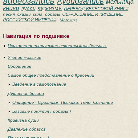
видеозапись
Аудиозапись
мельница
книги
гусли
ЮДЖИЗМЪ
ПЕРЕВОД ВЕЛЕСОВОЙ КНИГИ
песня
сказки
сила
образы
ОБРАЗОВАНИЕ И КРУШЕНИЕ
РОССИЙСКОЙ ИМПЕРИИ
More tags
Навигация по подшивке
Психотерапевтические секреты колыбельных
Учение мазыков
Ворошение
Самое общее представление о Кресении
Введение в самопознание
Душевная беседа
Очищение - Организм. Психика. Тело. Сознание
Базовые понятия [ образы ]
Кривизна души
Давление образов
При чем тут речь ?