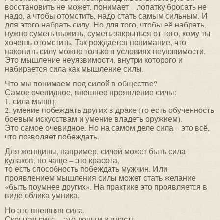
восстановить не может, понимает – лопатку бросать не
надо, а чтобы отомстить, надо стать самым сильным. И
для этого набрать силу. Но для того, чтобы её набрать,
нужно суметь выжить, суметь закрыться от того, кому ты
хочешь отомстить. Так рождается понимание, что
накопить силу можно только в условиях неуязвимости.
Это мышление неуязвимости, внутри которого и
набирается сила как мышление силы.
Что мы понимаем под силой в обществе?
Самое очевидное, внешнее проявление силы:
1. сила мышц;
2. умение побеждать других в драке (то есть обученность
боевым искусствам и умение владеть оружием).
Это самое очевидное. Но на самом деле сила – это всё,
что позволяет побеждать.
Для женщины, например, силой может быть сила
кулаков, но чаще – это красота,
то есть способность побеждать мужчин. Или
проявлением мышления силы может стать желание
«быть поумнее других». На практике это проявляется в
виде облика умника.
Но это внешняя сила.
Скрытая сила – это деньги и власть.